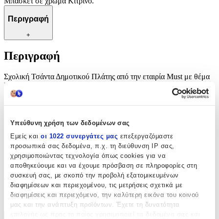
Μπάσκετ σε χρώμα Κίτρινο.
Περιγραφή
+
Περιγραφή
Σχολική Τσάντα Δημοτικού Πλάτης από την εταιρία Must με θέμα
Μπάσκετ σε χρώμα Κίτρινο.
Χαρακτηριστικά
Υπεύθυνη χρήση των δεδομένων σας
Κατασκευαστής
:
Εμείς και
οι 1022 συνεργάτες μας
επεξεργαζόμαστε
Must
προσωπικά σας δεδομένα, π.χ. τη διεύθυνση IP σας,
χρησιμοποιώντας τεχνολογία όπως cookies για να
Βασικά Χαρακτηριστικά
αποθηκεύουμε και να έχουμε πρόσβαση σε πληροφορίες στη
συσκευή σας, με σκοπό την προβολή εξατομικευμένων
Τάξη
:
διαφημίσεων και περιεχομένου, τις μετρήσεις σχετικά με
διαφημίσεις και περιεχόμενο, την καλύτερη εικόνα του κοινού
Δημοτικού
μας και την ανάπτυξη προϊόντων. Έχετε τη δυνατότητα
επιλογής ως προς το ποιος χρησιμοποιεί τα δεδομένα σας και