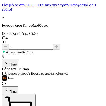
Γίνε μέλος στο SHOPFLIX max για δωρεάν μεταφορικά για 1
χρόνο!
Ισχύουν όροι & προϋποθέσεις.
€
39,99
Κερδίζεις
: €
5,09
€
34
90
Άμεσα διαθέσιμο
Πίσω
Βάλε τον ΤΚ σου
Πλήρωσε όπως σε βολεύει
,
από
€
9,73
/
μήνα
Πίσω