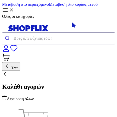
Μετάβαση στο περιεχόμενο
Μετάβαση στο κυρίως μενού
Όλες οι κατηγορίες
Πίσω
Καλάθι αγορών
Αφαίρεση όλων