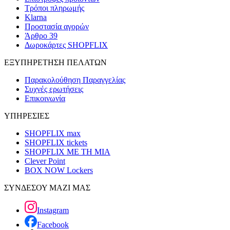
Τρόποι πληρωμής
Klarna
Προστασία αγορών
Άρθρο 39
Δωροκάρτες SHOPFLIX
ΕΞΥΠΗΡΕΤΗΣΗ ΠΕΛΑΤΩΝ
Παρακολούθηση Παραγγελίας
Συχνές ερωτήσεις
Επικοινωνία
ΥΠΗΡΕΣΙΕΣ
SHOPFLIX max
SHOPFLIX tickets
SHOPFLIX ΜΕ ΤΗ ΜΙΑ
Clever Point
BOX NOW Lockers
ΣΥΝΔΕΣΟΥ ΜΑΖΙ ΜΑΣ
Instagram
Facebook