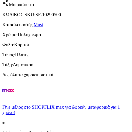
Μοιράσου το
ΚΩΔΙΚΟΣ SKU
:
SF-10290500
Κατασκευαστής
:
Must
Χρώμα
:
Πολύχρωμο
Φύλο
:
Κορίτσι
Τύπος
:
Πλάτης
Τάξη
:
Δημοτικού
Δες όλα τα χαρακτηριστικά
Γίνε μέλος στο SHOPFLIX max για δωρεάν μεταφορικά για 1
χρόνο!