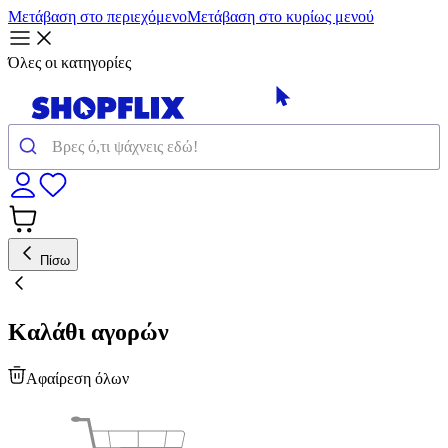
Μετάβαση στο περιεχόμενο
Μετάβαση στο κυρίως μενού
Όλες οι κατηγορίες
Πίσω
Καλάθι αγορών
Αφαίρεση όλων