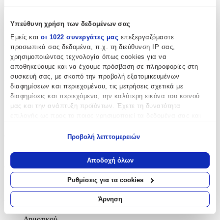
+
Υπεύθυνη χρήση των δεδομένων σας
Χαρακτηριστικά
Εμείς και
οι 1022 συνεργάτες μας
επεξεργαζόμαστε
προσωπικά σας δεδομένα, π.χ. τη διεύθυνση IP σας,
Κατασκευαστής
:
χρησιμοποιώντας τεχνολογία όπως cookies για να
Must
αποθηκεύουμε και να έχουμε πρόσβαση σε πληροφορίες στη
συσκευή σας, με σκοπό την προβολή εξατομικευμένων
Βασικά Χαρακτηριστικά
διαφημίσεων και περιεχομένου, τις μετρήσεις σχετικά με
διαφημίσεις και περιεχόμενο, την καλύτερη εικόνα του κοινού
Χρώμα
:
μας και την ανάπτυξη προϊόντων. Έχετε τη δυνατότητα
επιλογής ως προς το ποιος χρησιμοποιεί τα δεδομένα σας και
Πολύχρωμο
για ποιους σκοπούς.
Φύλο
:
Προβολή λεπτομερειών
Εάν μας επιτρέπετε, θα θέλαμε επίσης:
Κορίτσι
Να συλλέξουμε πληροφορίες σχετικά με τη γεωγραφική
Αποδοχή όλων
σας τοποθεσία, οι οποίες μπορεί να είναι ακριβείς σε
Τύπος
:
απόσταση μερικών μέτρων
Ρυθμίσεις για τα cookies
Πλάτης
Να αναγνωρίσουμε τη συσκευή σας σαρώνοντας ενεργά
για συγκεκριμένα χαρακτηριστικά (δακτυλικό αποτύπωμα)
Άρνηση
Τάξη
:
Μάθετε περισσότερα σχετικά με τον τρόπο επεξεργασίας των
προσωπικών σας δεδομένων και καθορίστε τις προτιμήσεις σας
Δημοτικού