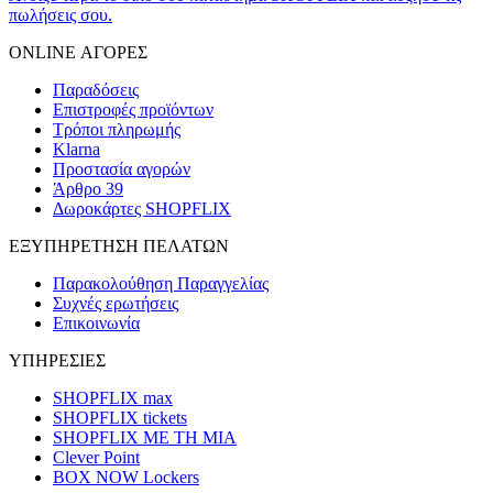
πωλήσεις σου.
ONLINE ΑΓΟΡΕΣ
Παραδόσεις
Επιστροφές προϊόντων
Τρόποι πληρωμής
Klarna
Προστασία αγορών
Άρθρο 39
Δωροκάρτες SHOPFLIX
ΕΞΥΠΗΡΕΤΗΣΗ ΠΕΛΑΤΩΝ
Παρακολούθηση Παραγγελίας
Συχνές ερωτήσεις
Επικοινωνία
ΥΠΗΡΕΣΙΕΣ
SHOPFLIX max
SHOPFLIX tickets
SHOPFLIX ΜΕ ΤΗ ΜΙΑ
Clever Point
BOX NOW Lockers