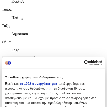
Κορίτσι
Τύπος
:
Πλάτης
Τάξη
:
Δημοτικού
Θέμα
:
Lego
Χαρακτηριστικά
+
Υπεύθυνη χρήση των δεδομένων σας
Χαρακτηριστικά
Εμείς και
οι 1022 συνεργάτες μας
επεξεργαζόμαστε
προσωπικά σας δεδομένα, π.χ. τη διεύθυνση IP σας,
Κατασκευαστής
:
χρησιμοποιώντας τεχνολογία όπως cookies για να
αποθηκεύουμε και να έχουμε πρόσβαση σε πληροφορίες στη
LEGO
συσκευή σας, με σκοπό την προβολή εξατομικευμένων