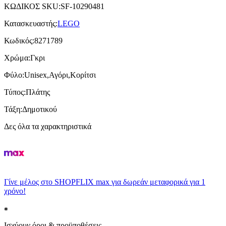
ΚΩΔΙΚΟΣ SKU
:
SF-10290481
Κατασκευαστής
:
LEGO
Κωδικός
:
8271789
Χρώμα
:
Γκρι
Φύλο
:
Unisex,Αγόρι,Κορίτσι
Τύπος
:
Πλάτης
Τάξη
:
Δημοτικού
Δες όλα τα χαρακτηριστικά
Γίνε μέλος στο SHOPFLIX max για δωρεάν μεταφορικά για 1
χρόνο!
Ισχύουν όροι & προϋποθέσεις.