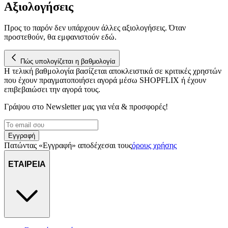
μας επεξεργαζόμαστε προσωπικά σας δεδομένα, π.χ. τη
Αξιολογήσεις
διεύθυνση IP σας, χρησιμοποιώντας τεχνολογία όπως cookies
για να αποθηκεύουμε και να έχουμε πρόσβαση σε πληροφορίες
Προς το παρόν δεν υπάρχουν άλλες αξιολογήσεις. Όταν
στη συσκευή σας, με σκοπό την προβολή εξατομικευμένων
προστεθούν, θα εμφανιστούν εδώ.
διαφημίσεων και περιεχομένου, τις μετρήσεις σχετικά με
διαφημίσεις και περιεχόμενο, την καλύτερη εικόνα του κοινού
μας και την ανάπτυξη προϊόντων. Επίσης, κοινοποιούμε
Πώς υπολογίζεται η βαθμολογία
Η τελική βαθμολογία βασίζεται αποκλειστικά σε κριτικές χρηστών
πληροφορίες σχετικά με την από μέρους σας χρήση της
που έχουν πραγματοποιήσει αγορά μέσω SHOPFLIX ή έχουν
τοποθεσίας μας στους συνεργάτες μέσων κοινωνικής
επιβεβαιώσει την αγορά τους.
δικτύωσης, διαφημίσεων και ανάλυσης.
Γράψου στο Νewsletter μας για νέα & προσφορές!
Εγγραφή
Πατώντας «Εγγραφή» αποδέχεσαι τους
όρους χρήσης
ΕΤΑΙΡΕΙΑ