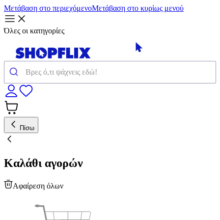
Μετάβαση στο περιεχόμενο
Μετάβαση στο κυρίως μενού
Όλες οι κατηγορίες
Πίσω
Καλάθι αγορών
Αφαίρεση όλων