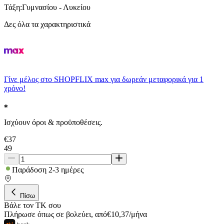
Τάξη
:
Γυμνασίου - Λυκείου
Δες όλα τα χαρακτηριστικά
Γίνε μέλος στο SHOPFLIX max για δωρεάν μεταφορικά για 1
χρόνο!
Ισχύουν όροι & προϋποθέσεις.
€
37
49
Παράδοση 2-3 ημέρες
Πίσω
Βάλε τον ΤΚ σου
Πλήρωσε όπως σε βολεύει
,
από
€
10,37
/
μήνα