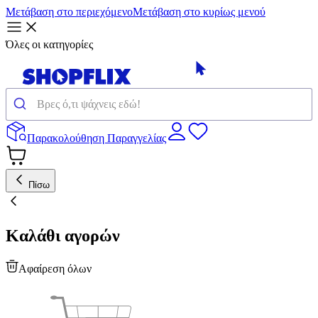
Μετάβαση στο περιεχόμενο
Μετάβαση στο κυρίως μενού
Όλες οι κατηγορίες
Παρακολούθηση Παραγγελίας
Πίσω
Καλάθι αγορών
Αφαίρεση όλων