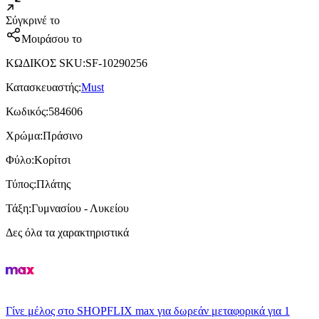
Σύγκρινέ το
Μοιράσου το
ΚΩΔΙΚΟΣ SKU
:
SF-10290256
Κατασκευαστής
:
Must
Κωδικός
:
584606
Χρώμα
:
Πράσινο
Φύλο
:
Κορίτσι
Τύπος
:
Πλάτης
Τάξη
:
Γυμνασίου - Λυκείου
Δες όλα τα χαρακτηριστικά
Γίνε μέλος στο SHOPFLIX max για δωρεάν μεταφορικά για 1