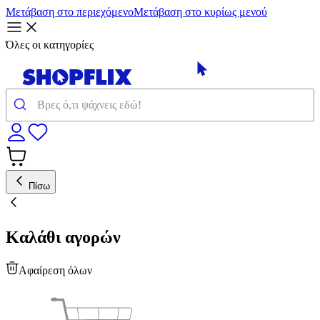
Μετάβαση στο περιεχόμενο
Μετάβαση στο κυρίως μενού
Όλες οι κατηγορίες
Πίσω
Καλάθι αγορών
Αφαίρεση όλων