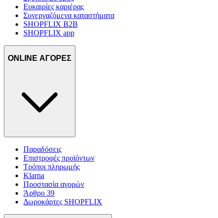
Ευκαιρίες καριέρας
Συνεργαζόμενα καταστήματα
SHOPFLIX B2B
SHOPFLIX app
ONLINE ΑΓΟΡΕΣ
Παραδόσεις
Επιστροφές προϊόντων
Τρόποι πληρωμής
Klarna
Προστασία αγορών
Άρθρο 39
Δωροκάρτες SHOPFLIX