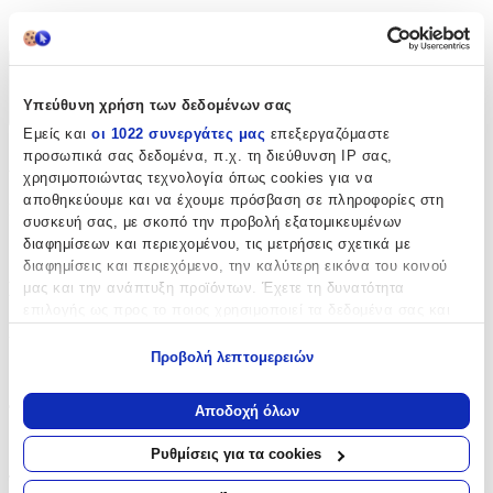
cm
Χαρακτηριστικά
Υπεύθυνη χρήση των δεδομένων σας
+
Εμείς και
οι 1022 συνεργάτες μας
επεξεργαζόμαστε
προσωπικά σας δεδομένα, π.χ. τη διεύθυνση IP σας,
Χαρακτηριστικά
χρησιμοποιώντας τεχνολογία όπως cookies για να
αποθηκεύουμε και να έχουμε πρόσβαση σε πληροφορίες στη
Κατασκευαστής
:
συσκευή σας, με σκοπό την προβολή εξατομικευμένων
διαφημίσεων και περιεχομένου, τις μετρήσεις σχετικά με
Must
διαφημίσεις και περιεχόμενο, την καλύτερη εικόνα του κοινού
Βασικά Χαρακτηριστικά
μας και την ανάπτυξη προϊόντων. Έχετε τη δυνατότητα
επιλογής ως προς το ποιος χρησιμοποιεί τα δεδομένα σας και
Χρώμα
:
για ποιους σκοπούς.
Προβολή λεπτομερειών
Πράσινο
Εάν μας επιτρέπετε, θα θέλαμε επίσης:
Να συλλέξουμε πληροφορίες σχετικά με τη γεωγραφική
Φύλο
:
Αποδοχή όλων
σας τοποθεσία, οι οποίες μπορεί να είναι ακριβείς σε
Κορίτσι
απόσταση μερικών μέτρων
Ρυθμίσεις για τα cookies
Να αναγνωρίσουμε τη συσκευή σας σαρώνοντας ενεργά
Τύπος
:
για συγκεκριμένα χαρακτηριστικά (δακτυλικό αποτύπωμα)