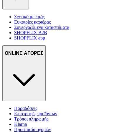
Σχετικά με εμάς
Ευκαιρίες καριέρας
Συνεργαζόμενα καταστήματα
SHOPFLIX B2B
SHOPFLIX app
ONLINE ΑΓΟΡΕΣ
Παραδόσεις
Επιστροφές προϊόντων
Τρόποι πληρωμής
Klarna
Προστασία αγορών