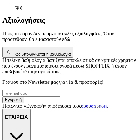
αναλύουμε την κυκλοφορία μας. Εμείς και οι 1022 συνεργάτες
τμχ
μας επεξεργαζόμαστε προσωπικά σας δεδομένα, π.χ. τη
διεύθυνση IP σας, χρησιμοποιώντας τεχνολογία όπως cookies
Αξιολογήσεις
για να αποθηκεύουμε και να έχουμε πρόσβαση σε πληροφορίες
στη συσκευή σας, με σκοπό την προβολή εξατομικευμένων
Προς το παρόν δεν υπάρχουν άλλες αξιολογήσεις. Όταν
διαφημίσεων και περιεχομένου, τις μετρήσεις σχετικά με
προστεθούν, θα εμφανιστούν εδώ.
διαφημίσεις και περιεχόμενο, την καλύτερη εικόνα του κοινού
μας και την ανάπτυξη προϊόντων. Επίσης, κοινοποιούμε
πληροφορίες σχετικά με την από μέρους σας χρήση της
Πώς υπολογίζεται η βαθμολογία
τοποθεσίας μας στους συνεργάτες μέσων κοινωνικής
Η τελική βαθμολογία βασίζεται αποκλειστικά σε κριτικές χρηστών
δικτύωσης, διαφημίσεων και ανάλυσης.
που έχουν πραγματοποιήσει αγορά μέσω SHOPFLIX ή έχουν
επιβεβαιώσει την αγορά τους.
Γράψου στο Νewsletter μας για νέα & προσφορές!
Εγγραφή
Πατώντας «Εγγραφή» αποδέχεσαι τους
όρους χρήσης
ΕΤΑΙΡΕΙΑ