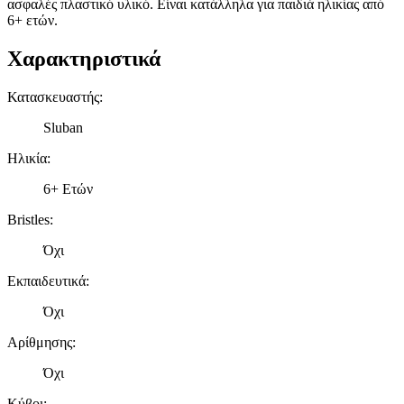
ασφαλές πλαστικό υλικό. Είναι κατάλληλα για παιδιά ηλικίας από
6+ ετών.
Χαρακτηριστικά
Κατασκευαστής
:
Sluban
Ηλικία
:
6+ Ετών
Bristles
:
Όχι
Εκπαιδευτικά
:
Όχι
Αρίθμησης
:
Όχι
Κύβοι
: