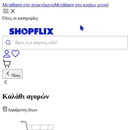
Μετάβαση στο περιεχόμενο
Μετάβαση στο κυρίως μενού
Όλες οι κατηγορίες
Πίσω
Καλάθι αγορών
Αφαίρεση όλων