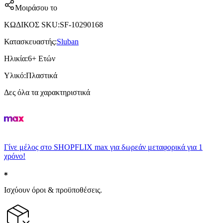
Μοιράσου το
ΚΩΔΙΚΟΣ SKU
:
SF-10290168
Κατασκευαστής
:
Sluban
Ηλικία
:
6+ Ετών
Υλικό
:
Πλαστικά
Δες όλα τα χαρακτηριστικά
Γίνε μέλος στο SHOPFLIX max για δωρεάν μεταφορικά για 1
χρόνο!
Ισχύουν όροι & προϋποθέσεις.