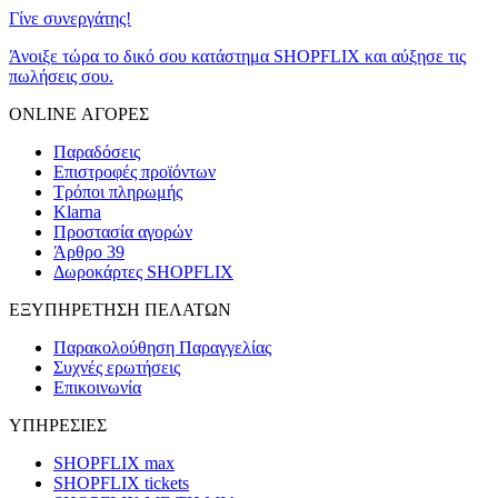
Γίνε συνεργάτης!
Άνοιξε τώρα το δικό σου κατάστημα SHOPFLIX και αύξησε τις
πωλήσεις σου.
ONLINE ΑΓΟΡΕΣ
Παραδόσεις
Επιστροφές προϊόντων
Τρόποι πληρωμής
Klarna
Προστασία αγορών
Άρθρο 39
Δωροκάρτες SHOPFLIX
ΕΞΥΠΗΡΕΤΗΣΗ ΠΕΛΑΤΩΝ
Παρακολούθηση Παραγγελίας
Συχνές ερωτήσεις
Επικοινωνία
ΥΠΗΡΕΣΙΕΣ
SHOPFLIX max
SHOPFLIX tickets