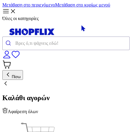
Μετάβαση στο περιεχόμενο
Μετάβαση στο κυρίως μενού
Όλες οι κατηγορίες
Πίσω
Καλάθι αγορών
Αφαίρεση όλων