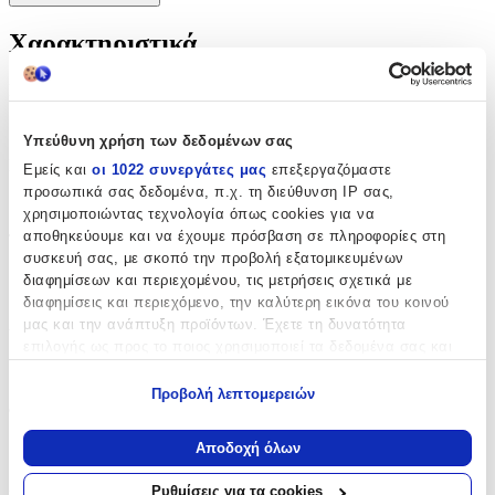
Χαρακτηριστικά
Κατασκευαστής
:
Kymi
Υπεύθυνη χρήση των δεδομένων σας
Είδος
:
Εμείς και
οι 1022 συνεργάτες μας
επεξεργαζόμαστε
προσωπικά σας δεδομένα, π.χ. τη διεύθυνση IP σας,
Πέτου
χρησιμοποιώντας τεχνολογία όπως cookies για να
αποθηκεύουμε και να έχουμε πρόσβαση σε πληροφορίες στη
Τεμάχια
:
συσκευή σας, με σκοπό την προβολή εξατομικευμένων
50
διαφημίσεων και περιεχομένου, τις μετρήσεις σχετικά με
διαφημίσεις και περιεχόμενο, την καλύτερη εικόνα του κοινού
τμχ
μας και την ανάπτυξη προϊόντων. Έχετε τη δυνατότητα
Υλικό
:
επιλογής ως προς το ποιος χρησιμοποιεί τα δεδομένα σας και
για ποιους σκοπούς.
Σχοινί
Προβολή λεπτομερειών
Φύλο
:
Εάν μας επιτρέπετε, θα θέλαμε επίσης:
Να συλλέξουμε πληροφορίες σχετικά με τη γεωγραφική
Αγόρι
Αποδοχή όλων
σας τοποθεσία, οι οποίες μπορεί να είναι ακριβείς σε
απόσταση μερικών μέτρων
Χρώμα
:
Ρυθμίσεις για τα cookies