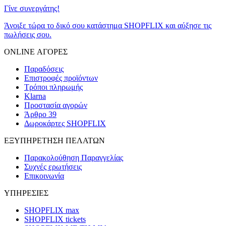
Γίνε συνεργάτης!
Άνοιξε τώρα το δικό σου κατάστημα SHOPFLIX και αύξησε τις
πωλήσεις σου.
ONLINE ΑΓΟΡΕΣ
Παραδόσεις
Επιστροφές προϊόντων
Τρόποι πληρωμής
Klarna
Προστασία αγορών
Άρθρο 39
Δωροκάρτες SHOPFLIX
ΕΞΥΠΗΡΕΤΗΣΗ ΠΕΛΑΤΩΝ
Παρακολούθηση Παραγγελίας
Συχνές ερωτήσεις
Επικοινωνία
ΥΠΗΡΕΣΙΕΣ
SHOPFLIX max
SHOPFLIX tickets