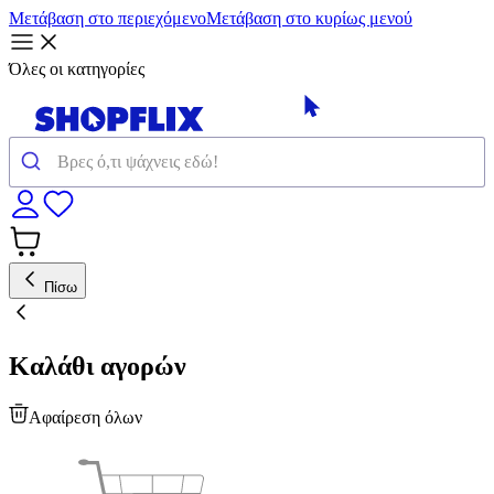
Μετάβαση στο περιεχόμενο
Μετάβαση στο κυρίως μενού
Όλες οι κατηγορίες
Πίσω
Καλάθι αγορών
Αφαίρεση όλων