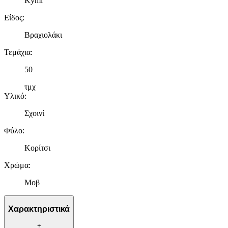
Kymi
Είδος
:
Βραχιολάκι
Τεμάχια
:
50
τμχ
Υλικό
:
Σχοινί
Φύλο
:
Κορίτσι
Χρώμα
:
Μοβ
Χαρακτηριστικά
+