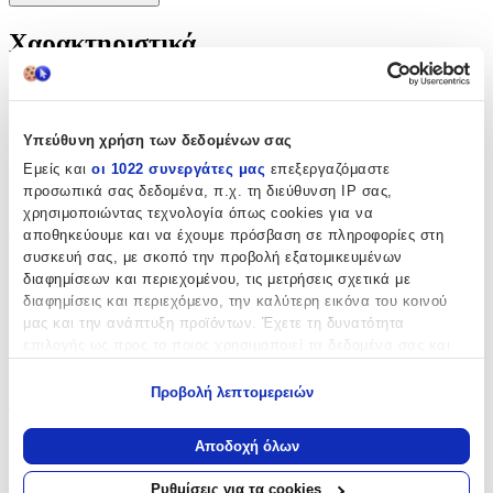
Χαρακτηριστικά
Κατασκευαστής
:
Kymi
Υπεύθυνη χρήση των δεδομένων σας
Είδος
:
Εμείς και
οι 1022 συνεργάτες μας
επεξεργαζόμαστε
προσωπικά σας δεδομένα, π.χ. τη διεύθυνση IP σας,
Βραχιολάκι
χρησιμοποιώντας τεχνολογία όπως cookies για να
αποθηκεύουμε και να έχουμε πρόσβαση σε πληροφορίες στη
Τεμάχια
:
συσκευή σας, με σκοπό την προβολή εξατομικευμένων
50
διαφημίσεων και περιεχομένου, τις μετρήσεις σχετικά με
διαφημίσεις και περιεχόμενο, την καλύτερη εικόνα του κοινού
τμχ
μας και την ανάπτυξη προϊόντων. Έχετε τη δυνατότητα
Υλικό
:
επιλογής ως προς το ποιος χρησιμοποιεί τα δεδομένα σας και
για ποιους σκοπούς.
Σχοινί
Προβολή λεπτομερειών
Φύλο
:
Εάν μας επιτρέπετε, θα θέλαμε επίσης:
Να συλλέξουμε πληροφορίες σχετικά με τη γεωγραφική
Κορίτσι
Αποδοχή όλων
σας τοποθεσία, οι οποίες μπορεί να είναι ακριβείς σε
απόσταση μερικών μέτρων
Χρώμα
:
Ρυθμίσεις για τα cookies