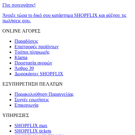
Γίνε συνεργάτης!
Άνοιξε τώρα το δικό σου κατάστημα SHOPFLIX και αύξησε τις
πωλήσεις σου.
ONLINE ΑΓΟΡΕΣ
Παραδόσεις
Επιστροφές προϊόντων
Τρόποι πληρωμής
Klarna
Προστασία αγορών
Άρθρο 39
Δωροκάρτες SHOPFLIX
ΕΞΥΠΗΡΕΤΗΣΗ ΠΕΛΑΤΩΝ
Παρακολούθηση Παραγγελίας
Συχνές ερωτήσεις
Επικοινωνία
ΥΠΗΡΕΣΙΕΣ
SHOPFLIX max
SHOPFLIX tickets