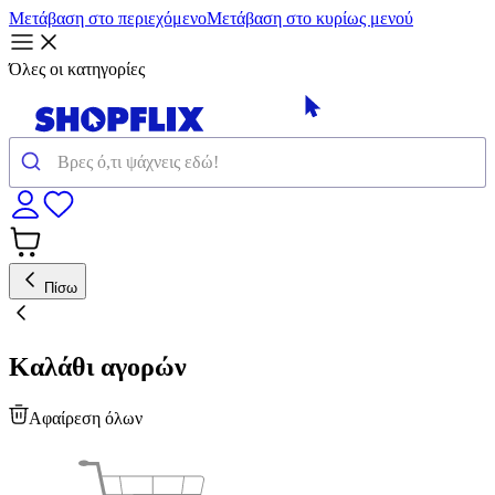
Μετάβαση στο περιεχόμενο
Μετάβαση στο κυρίως μενού
Όλες οι κατηγορίες
Πίσω
Καλάθι αγορών
Αφαίρεση όλων