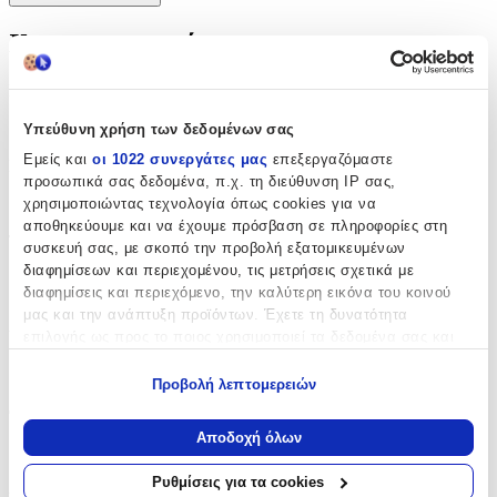
Χαρακτηριστικά
Κατασκευαστής
:
Kymi
Υπεύθυνη χρήση των δεδομένων σας
Εμείς και
οι 1022 συνεργάτες μας
επεξεργαζόμαστε
Είδος
:
προσωπικά σας δεδομένα, π.χ. τη διεύθυνση IP σας,
Βραχιολάκι
χρησιμοποιώντας τεχνολογία όπως cookies για να
αποθηκεύουμε και να έχουμε πρόσβαση σε πληροφορίες στη
Τεμάχια
:
συσκευή σας, με σκοπό την προβολή εξατομικευμένων
διαφημίσεων και περιεχομένου, τις μετρήσεις σχετικά με
50
διαφημίσεις και περιεχόμενο, την καλύτερη εικόνα του κοινού
μας και την ανάπτυξη προϊόντων. Έχετε τη δυνατότητα
τμχ
Υλικό
:
επιλογής ως προς το ποιος χρησιμοποιεί τα δεδομένα σας και
για ποιους σκοπούς.
Σχοινί
Προβολή λεπτομερειών
Εάν μας επιτρέπετε, θα θέλαμε επίσης:
Φύλο
:
Να συλλέξουμε πληροφορίες σχετικά με τη γεωγραφική
Αποδοχή όλων
Κορίτσι
σας τοποθεσία, οι οποίες μπορεί να είναι ακριβείς σε
απόσταση μερικών μέτρων
Ρυθμίσεις για τα cookies
Χρώμα
:
Να αναγνωρίσουμε τη συσκευή σας σαρώνοντας ενεργά