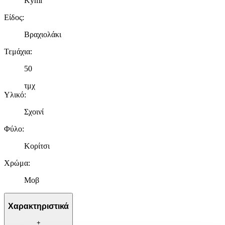
Kymi
Είδος
:
Βραχιολάκι
Τεμάχια
:
50
τμχ
Υλικό
:
Σχοινί
Φύλο
:
Κορίτσι
Χρώμα
:
Μοβ
Χαρακτηριστικά
+