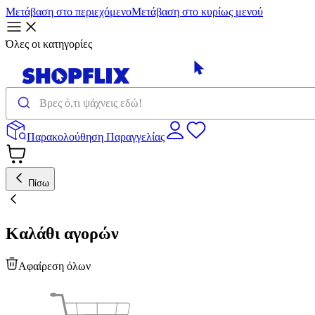
Μετάβαση στο περιεχόμενο
Μετάβαση στο κυρίως μενού
Όλες οι κατηγορίες
Παρακολούθηση Παραγγελίας
Πίσω
Καλάθι αγορών
Αφαίρεση όλων