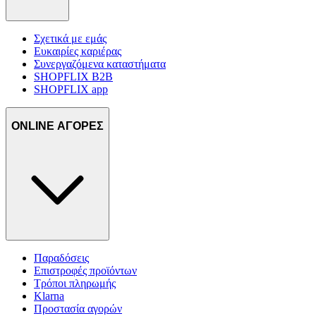
Σχετικά με εμάς
Ευκαιρίες καριέρας
Συνεργαζόμενα καταστήματα
SHOPFLIX B2B
SHOPFLIX app
ONLINE ΑΓΟΡΕΣ
Παραδόσεις
Επιστροφές προϊόντων
Τρόποι πληρωμής
Klarna
Προστασία αγορών