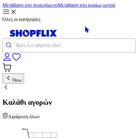
Μετάβαση στο περιεχόμενο
Μετάβαση στο κυρίως μενού
Όλες οι κατηγορίες
Πίσω
Καλάθι αγορών
Αφαίρεση όλων