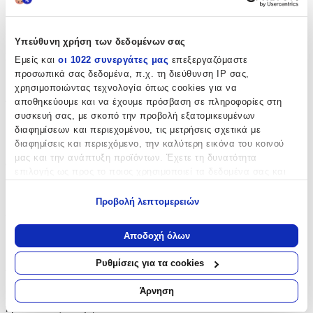
Κατασκευαστής
:
Kymi
Υπεύθυνη χρήση των δεδομένων σας
Είδος
:
Εμείς και
οι 1022 συνεργάτες μας
επεξεργαζόμαστε
προσωπικά σας δεδομένα, π.χ. τη διεύθυνση IP σας,
Μπρελόκ
χρησιμοποιώντας τεχνολογία όπως cookies για να
αποθηκεύουμε και να έχουμε πρόσβαση σε πληροφορίες στη
Τεμάχια
:
συσκευή σας, με σκοπό την προβολή εξατομικευμένων
50
διαφημίσεων και περιεχομένου, τις μετρήσεις σχετικά με
διαφημίσεις και περιεχόμενο, την καλύτερη εικόνα του κοινού
τμχ
μας και την ανάπτυξη προϊόντων. Έχετε τη δυνατότητα
Φύλο
:
επιλογής ως προς το ποιος χρησιμοποιεί τα δεδομένα σας και
για ποιους σκοπούς.
Κορίτσι
Προβολή λεπτομερειών
Χρώμα
:
Εάν μας επιτρέπετε, θα θέλαμε επίσης:
Να συλλέξουμε πληροφορίες σχετικά με τη γεωγραφική
Ροζ
Αποδοχή όλων
σας τοποθεσία, οι οποίες μπορεί να είναι ακριβείς σε
απόσταση μερικών μέτρων
Αξιολογήσεις
Ρυθμίσεις για τα cookies
Να αναγνωρίσουμε τη συσκευή σας σαρώνοντας ενεργά
για συγκεκριμένα χαρακτηριστικά (δακτυλικό αποτύπωμα)
Άρνηση
Προς το παρόν δεν υπάρχουν άλλες αξιολογήσεις. Όταν
Μάθετε περισσότερα σχετικά με τον τρόπο επεξεργασίας των
προστεθούν, θα εμφανιστούν εδώ.