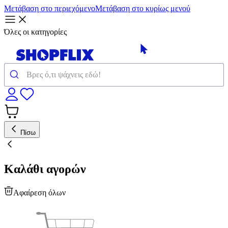
Μετάβαση στο περιεχόμενο
Μετάβαση στο κυρίως μενού
Όλες οι κατηγορίες
Πίσω
Καλάθι αγορών
Αφαίρεση όλων