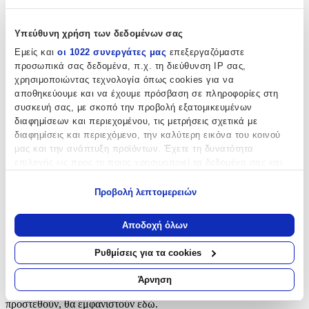
Κατασκευαστής
:
Kymi
Υπεύθυνη χρήση των δεδομένων σας
Εμείς και
οι 1022 συνεργάτες μας
επεξεργαζόμαστε
Είδος
:
προσωπικά σας δεδομένα, π.χ. τη διεύθυνση IP σας,
Βραχιολάκι
χρησιμοποιώντας τεχνολογία όπως cookies για να
αποθηκεύουμε και να έχουμε πρόσβαση σε πληροφορίες στη
Τεμάχια
:
συσκευή σας, με σκοπό την προβολή εξατομικευμένων
διαφημίσεων και περιεχομένου, τις μετρήσεις σχετικά με
50
διαφημίσεις και περιεχόμενο, την καλύτερη εικόνα του κοινού
μας και την ανάπτυξη προϊόντων. Έχετε τη δυνατότητα
τμχ
Φύλο
:
επιλογής ως προς το ποιος χρησιμοποιεί τα δεδομένα σας και
για ποιους σκοπούς.
Αγόρι
Προβολή λεπτομερειών
Εάν μας επιτρέπετε, θα θέλαμε επίσης:
Χρώμα
:
Να συλλέξουμε πληροφορίες σχετικά με τη γεωγραφική
Αποδοχή όλων
Μπλε
σας τοποθεσία, οι οποίες μπορεί να είναι ακριβείς σε
απόσταση μερικών μέτρων
Ρυθμίσεις για τα cookies
Αξιολογήσεις
Να αναγνωρίσουμε τη συσκευή σας σαρώνοντας ενεργά
για συγκεκριμένα χαρακτηριστικά (δακτυλικό αποτύπωμα)
Άρνηση
Προς το παρόν δεν υπάρχουν άλλες αξιολογήσεις. Όταν
Μάθετε περισσότερα σχετικά με τον τρόπο επεξεργασίας των
προστεθούν, θα εμφανιστούν εδώ.
προσωπικών σας δεδομένων και καθορίστε τις προτιμήσεις σας