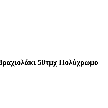
Βραχιολάκι 50τμχ Πολύχρωμο