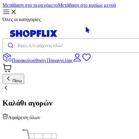
Μετάβαση στο περιεχόμενο
Μετάβαση στο κυρίως μενού
Όλες οι κατηγορίες
Παρακολούθηση Παραγγελίας
Πίσω
Καλάθι αγορών
Αφαίρεση όλων