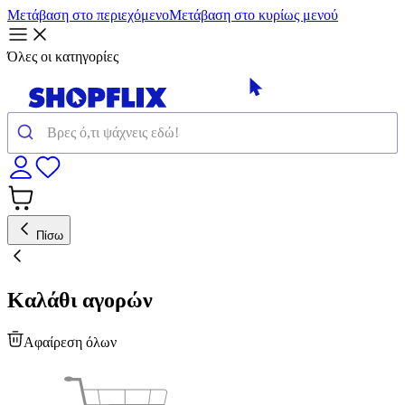
Μετάβαση στο περιεχόμενο
Μετάβαση στο κυρίως μενού
Όλες οι κατηγορίες
Πίσω
Καλάθι αγορών
Αφαίρεση όλων