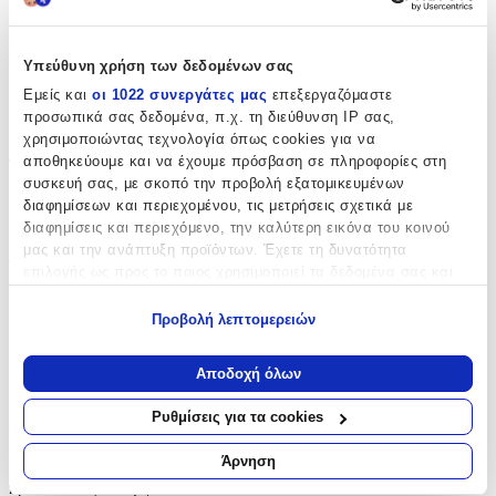
Κατασκευαστής
:
Kymi
Υπεύθυνη χρήση των δεδομένων σας
Είδος
:
Εμείς και
οι 1022 συνεργάτες μας
επεξεργαζόμαστε
προσωπικά σας δεδομένα, π.χ. τη διεύθυνση IP σας,
Βραχιολάκι
χρησιμοποιώντας τεχνολογία όπως cookies για να
αποθηκεύουμε και να έχουμε πρόσβαση σε πληροφορίες στη
Τεμάχια
:
συσκευή σας, με σκοπό την προβολή εξατομικευμένων
50
διαφημίσεων και περιεχομένου, τις μετρήσεις σχετικά με
διαφημίσεις και περιεχόμενο, την καλύτερη εικόνα του κοινού
τμχ
μας και την ανάπτυξη προϊόντων. Έχετε τη δυνατότητα
Φύλο
:
επιλογής ως προς το ποιος χρησιμοποιεί τα δεδομένα σας και
για ποιους σκοπούς.
Κορίτσι
Προβολή λεπτομερειών
Χρώμα
:
Εάν μας επιτρέπετε, θα θέλαμε επίσης:
Να συλλέξουμε πληροφορίες σχετικά με τη γεωγραφική
Πολύχρωμο
Αποδοχή όλων
σας τοποθεσία, οι οποίες μπορεί να είναι ακριβείς σε
απόσταση μερικών μέτρων
Αξιολογήσεις
Ρυθμίσεις για τα cookies
Να αναγνωρίσουμε τη συσκευή σας σαρώνοντας ενεργά
για συγκεκριμένα χαρακτηριστικά (δακτυλικό αποτύπωμα)
Άρνηση
Προς το παρόν δεν υπάρχουν άλλες αξιολογήσεις. Όταν
Μάθετε περισσότερα σχετικά με τον τρόπο επεξεργασίας των
προστεθούν, θα εμφανιστούν εδώ.