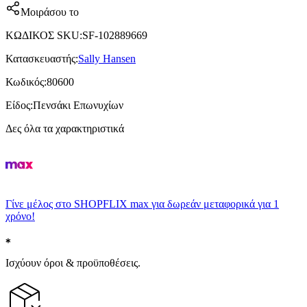
Μοιράσου το
ΚΩΔΙΚΟΣ SKU
:
SF-102889669
Κατασκευαστής
:
Sally Hansen
Κωδικός
:
80600
Είδος
:
Πενσάκι Επωνυχίων
Δες όλα τα χαρακτηριστικά
Γίνε μέλος στο SHOPFLIX max για δωρεάν μεταφορικά για 1
χρόνο!
Ισχύουν όροι & προϋποθέσεις.