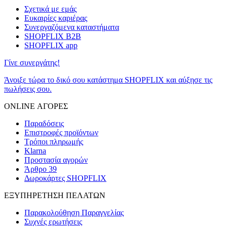
Σχετικά με εμάς
Ευκαιρίες καριέρας
Συνεργαζόμενα καταστήματα
SHOPFLIX B2B
SHOPFLIX app
Γίνε συνεργάτης!
Άνοιξε τώρα το δικό σου κατάστημα SHOPFLIX και αύξησε τις
πωλήσεις σου.
ONLINE ΑΓΟΡΕΣ
Παραδόσεις
Επιστροφές προϊόντων
Τρόποι πληρωμής
Klarna
Προστασία αγορών
Άρθρο 39
Δωροκάρτες SHOPFLIX
ΕΞΥΠΗΡΕΤΗΣΗ ΠΕΛΑΤΩΝ
Παρακολούθηση Παραγγελίας
Συχνές ερωτήσεις