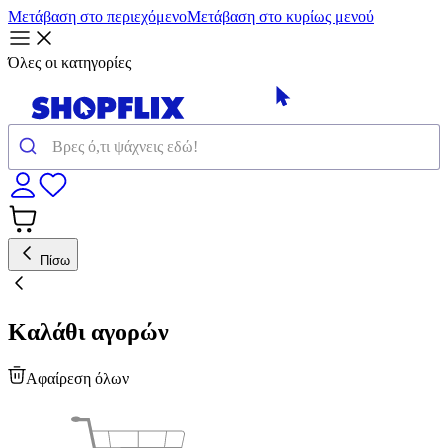
Μετάβαση στο περιεχόμενο
Μετάβαση στο κυρίως μενού
Όλες οι κατηγορίες
Πίσω
Καλάθι αγορών
Αφαίρεση όλων