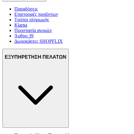
Παραδόσεις
Επιστροφές προϊόντων
Τρόποι πληρωμής
Klarna
Προστασία αγορών
Άρθρο 39
Δωροκάρτες SHOPFLIX
ΕΞΥΠΗΡΕΤΗΣΗ ΠΕΛΑΤΩΝ