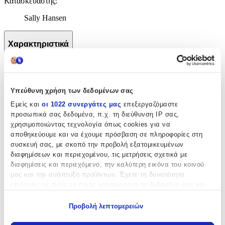
Κατασκευαστής
:
Sally Hansen
Χαρακτηριστικά
+
Χαρακτηριστικά
Υπεύθυνη χρήση των δεδομένων σας
Είδος
:
Εμείς και
οι 1022 συνεργάτες μας
επεξεργαζόμαστε
προσωπικά σας δεδομένα, π.χ. τη διεύθυνση IP σας,
Πενσάκι Επωνυχίων
χρησιμοποιώντας τεχνολογία όπως cookies για να
αποθηκεύουμε και να έχουμε πρόσβαση σε πληροφορίες στη
Inox
:
συσκευή σας, με σκοπό την προβολή εξατομικευμένων
διαφημίσεων και περιεχομένου, τις μετρήσεις σχετικά με
Όχι
διαφημίσεις και περιεχόμενο, την καλύτερη εικόνα του κοινού
Ελατήριο
:
μας και την ανάπτυξη προϊόντων. Έχετε τη δυνατότητα
επιλογής ως προς το ποιος χρησιμοποιεί τα δεδομένα σας και
Μονό
για ποιους σκοπούς.
Κλείστρο
:
Προβολή λεπτομερειών
Εάν μας επιτρέπετε, θα θέλαμε επίσης:
Όχι