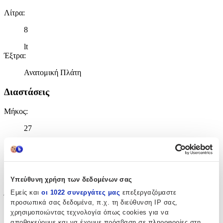
Λίτρα
:
8
lt
Έξτρα
:
Ανατομική Πλάτη
Διαστάσεις
Μήκος
:
27
cm
Πλάτος
:
10
Υπεύθυνη χρήση των δεδομένων σας
cm
Εμείς και
οι 1022 συνεργάτες μας
επεξεργαζόμαστε
Ύψος
:
προσωπικά σας δεδομένα, π.χ. τη διεύθυνση IP σας,
χρησιμοποιώντας τεχνολογία όπως cookies για να
31
αποθηκεύουμε και να έχουμε πρόσβαση σε πληροφορίες στη