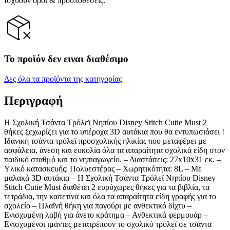
Ισχύουν όροι & προϋποθέσεις.
Το προϊόν δεν ειναι διαθέσιμο
Δες όλα τα προϊόντα της κατηγορίας
Περιγραφή
Η Σχολική Τσάντα Τρόλεϊ Νηπίου Disney Stitch Cutie Must 2
θήκες ξεχωρίζει για το υπέροχα 3D αυτάκια που θα εντυπωσιάσει !
Ιδανική τσάντα τρόλεϊ προσχολικής ηλικίας που μεταφέρει με
ασφάλεια, άνεση και ευκολία όλα τα απαραίτητα σχολικά είδη στον
παιδικό σταθμό και το νηπιαγωγείο. – Διαστάσεις: 27x10x31 εκ. –
Υλικό κατασκευής: Πολυεστέρας – Χωρητικότητα: 8L – Με
μαλακά 3D αυτάκια – H Σχολική Τσάντα Τρόλεϊ Νηπίου Disney
Stitch Cutie Must διαθέτει 2 ευρύχωρες θήκες για τα βιβλία, τα
τετράδια, την κασετίνα και όλα τα απαραίτητα είδη γραφής για το
σχολείο – Πλαϊνή θήκη για παγούρι με ανθεκτικό δίχτυ –
Ενισχυμένη λαβή για άνετο κράτημα – Ανθεκτικά φερμουάρ –
Ενισχυμένοι ιμάντες μετατρέπουν το σχολικό τρόλεϊ σε τσάντα