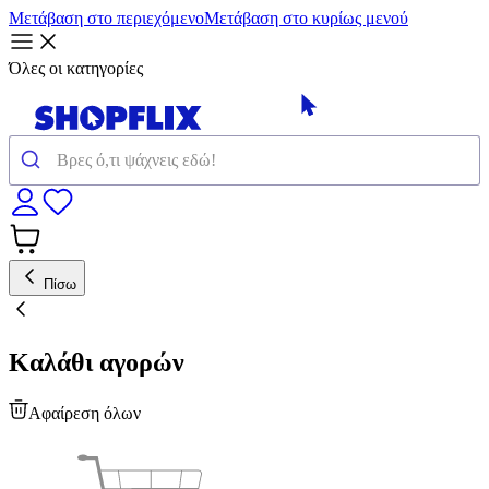
Μετάβαση στο περιεχόμενο
Μετάβαση στο κυρίως μενού
Όλες οι κατηγορίες
Πίσω
Καλάθι αγορών
Αφαίρεση όλων