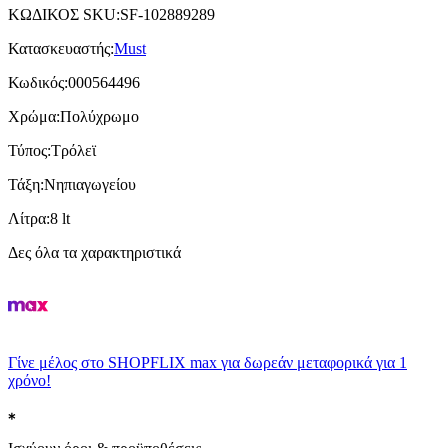
ΚΩΔΙΚΟΣ SKU
:
SF-102889289
Κατασκευαστής
:
Must
Κωδικός
:
000564496
Χρώμα
:
Πολύχρωμο
Τύπος
:
Τρόλεϊ
Τάξη
:
Νηπιαγωγείου
Λίτρα
:
8 lt
Δες όλα τα χαρακτηριστικά
Γίνε μέλος στο SHOPFLIX max για δωρεάν μεταφορικά για 1
χρόνο!