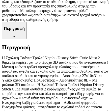
πλάτης και εξασφαλίζουν το σταθερό κράτημα, τη σωστή κατανομή
του βάρους και την προστασία της σπονδυλικής στήλης των
μαθητών – Με κάλυμμα τροχών όταν η τσάντα τρόλεϊ
χρησιμοποιείται ως σακίδιο πλάτης – Ανθεκτικοί τροχοί αντέχουν
στη φθορά της καθημερινής χρήσης
Περιγραφή
+
Περιγραφή
Η Σχολική Τσάντα Τρόλεϊ Νηπίου Disney Stitch Cutie Must 2
θήκες ξεχωρίζει για το υπέροχα 3D αυτάκια που θα εντυπωσιάσει !
Ιδανική τσάντα τρόλεϊ προσχολικής ηλικίας που μεταφέρει με
ασφάλεια, άνεση και ευκολία όλα τα απαραίτητα σχολικά είδη στον
παιδικό σταθμό και το νηπιαγωγείο. – Διαστάσεις: 27x10x31 εκ. –
Υλικό κατασκευής: Πολυεστέρας – Χωρητικότητα: 8L – Με
μαλακά 3D αυτάκια – H Σχολική Τσάντα Τρόλεϊ Νηπίου Disney
Stitch Cutie Must διαθέτει 2 ευρύχωρες θήκες για τα βιβλία, τα
τετράδια, την κασετίνα και όλα τα απαραίτητα είδη γραφής για το
σχολείο – Πλαϊνή θήκη για παγούρι με ανθεκτικό δίχτυ –
Ενισχυμένη λαβή για άνετο κράτημα – Ανθεκτικά φερμουάρ –
Ενισχυμένοι ιμάντες μετατρέπουν το σχολικό τρόλεϊ σε τσάντα