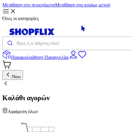
Μετάβαση στο περιεχόμενο
Μετάβαση στο κυρίως μενού
Όλες οι κατηγορίες
Παρακολούθηση Παραγγελίας
Πίσω
Καλάθι αγορών
Αφαίρεση όλων