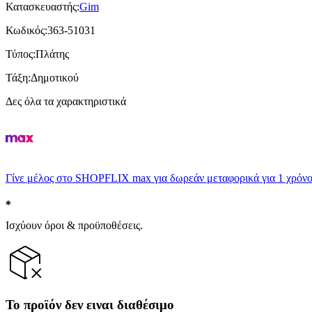
Κατασκευαστής
:
Gim
Κωδικός
:
363-51031
Τύπος
:
Πλάτης
Τάξη
:
Δημοτικού
Δες όλα τα χαρακτηριστικά
Γίνε μέλος στο SHOPFLIX max για δωρεάν μεταφορικά για 1 χρόνο
Ισχύουν όροι & προϋποθέσεις.
Το προϊόν δεν ειναι διαθέσιμο