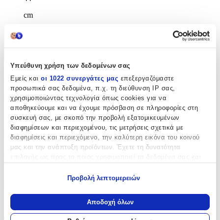
cm
Χαρακτηριστικά
+
Υπεύθυνη χρήση των δεδομένων σας
Χαρακτηριστικά
Εμείς και
οι 1022 συνεργάτες μας
επεξεργαζόμαστε
προσωπικά σας δεδομένα, π.χ. τη διεύθυνση IP σας,
χρησιμοποιώντας τεχνολογία όπως cookies για να
Κατασκευαστής
:
αποθηκεύουμε και να έχουμε πρόσβαση σε πληροφορίες στη
Graffiti
συσκευή σας, με σκοπό την προβολή εξατομικευμένων
διαφημίσεων και περιεχομένου, τις μετρήσεις σχετικά με
Βασικά Χαρακτηριστικά
διαφημίσεις και περιεχόμενο, την καλύτερη εικόνα του κοινού
μας και την ανάπτυξη προϊόντων. Έχετε τη δυνατότητα
Χρώμα
:
επιλογής ως προς το ποιος χρησιμοποιεί τα δεδομένα σας και
για ποιους σκοπούς.
Γαλάζιο
Προβολή λεπτομερειών
Εάν μας επιτρέπετε, θα θέλαμε επίσης:
Τύπος
:
Να συλλέξουμε πληροφορίες σχετικά με τη γεωγραφική
Αποδοχή όλων
Τρόλεϊ
σας τοποθεσία, οι οποίες μπορεί να είναι ακριβείς σε
απόσταση μερικών μέτρων