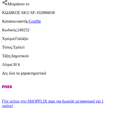
Μοιράσου το
ΚΩΔΙΚΟΣ SKU
:
SF-102886838
Κατασκευαστής
:
Graffiti
Κωδικός
:
249252
Χρώμα
:
Γαλάζιο
Τύπος
:
Τρόλεϊ
Τάξη
:
Δημοτικού
Λίτρα
:
30 lt
Δες όλα τα χαρακτηριστικά
Γίνε μέλος στο SHOPFLIX max για δωρεάν μεταφορικά για 1
χρόνο!