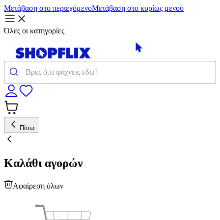
Μετάβαση στο περιεχόμενο
Μετάβαση στο κυρίως μενού
Όλες οι κατηγορίες
Πίσω
Καλάθι αγορών
Αφαίρεση όλων