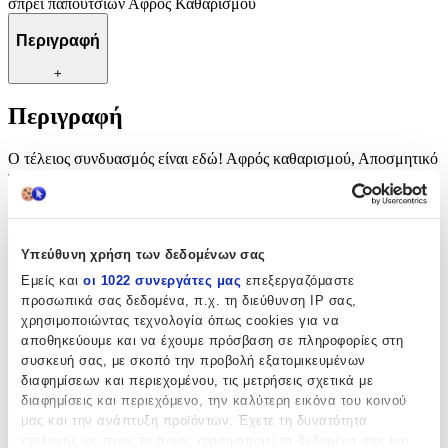
σπρέι παπουτσιών Αφρός Καθαρισμού
Περιγραφή
+
Περιγραφή
Ο τέλειος συνδυασμός είναι εδώ! Αφρός καθαρισμού, Αποσμητικό
παπουτσιών, Προστατευτικό παπουτσιών, Βούρτσα καθαρισμού,
Premium πετσέτα μικροϊνών και κουτί αποθήκευσης. Μείνε
μακρυά από τη βρωμιά! Βούρτσα καθαρισμού Premium πετσέτα
μικροϊνών Shoe Dome Αποσμητικό/καθαριστικό σπρέι για το
εσωτερικό των παπουτσιών Προστατευτικό αδιαβροχοποιητικό
Υπεύθυνη χρήση των δεδομένων σας
σπρέι παπουτσιών Αφρός Καθαρισμού
Εμείς και
οι 1022 συνεργάτες μας
επεξεργαζόμαστε
προσωπικά σας δεδομένα, π.χ. τη διεύθυνση IP σας,
Χαρακτηριστικά
χρησιμοποιώντας τεχνολογία όπως cookies για να
αποθηκεύουμε και να έχουμε πρόσβαση σε πληροφορίες στη
Κατασκευαστής
:
συσκευή σας, με σκοπό την προβολή εξατομικευμένων
διαφημίσεων και περιεχομένου, τις μετρήσεις σχετικά με
OEM
διαφημίσεις και περιεχόμενο, την καλύτερη εικόνα του κοινού
Είδος
:
μας και την ανάπτυξη προϊόντων. Έχετε τη δυνατότητα
επιλογής ως προς το ποιος χρησιμοποιεί τα δεδομένα σας και