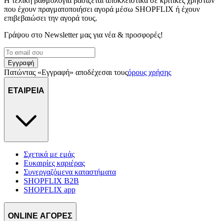
Η τελική βαθμολογία βασίζεται αποκλειστικά σε κριτικές χρηστών
διαφημίσεων και περιεχομένου, τις μετρήσεις σχετικά με
που έχουν πραγματοποιήσει αγορά μέσω SHOPFLIX ή έχουν
διαφημίσεις και περιεχόμενο, την καλύτερη εικόνα του κοινού
επιβεβαιώσει την αγορά τους.
μας και την ανάπτυξη προϊόντων. Επίσης, κοινοποιούμε
Γράψου στο Νewsletter μας για νέα & προσφορές!
πληροφορίες σχετικά με την από μέρους σας χρήση της
τοποθεσίας μας στους συνεργάτες μέσων κοινωνικής
δικτύωσης, διαφημίσεων και ανάλυσης.
Εγγραφή
Πατώντας «Εγγραφή» αποδέχεσαι τους
όρους χρήσης
ΕΤΑΙΡΕΙΑ
Σχετικά με εμάς
Ευκαιρίες καριέρας
Συνεργαζόμενα καταστήματα
SHOPFLIX B2B
SHOPFLIX app
ONLINE ΑΓΟΡΕΣ