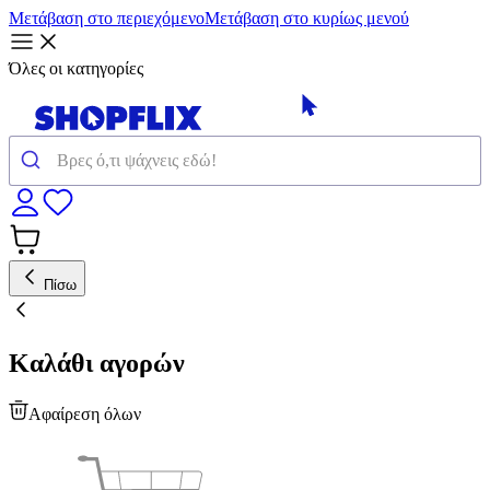
Μετάβαση στο περιεχόμενο
Μετάβαση στο κυρίως μενού
Όλες οι κατηγορίες
Πίσω
Καλάθι αγορών
Αφαίρεση όλων