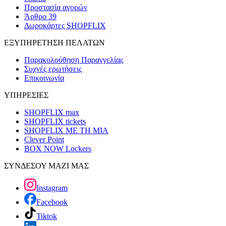
Προστασία αγορών
Άρθρο 39
Δωροκάρτες SHOPFLIX
ΕΞΥΠΗΡΕΤΗΣΗ ΠΕΛΑΤΩΝ
Παρακολούθηση Παραγγελίας
Συχνές ερωτήσεις
Επικοινωνία
ΥΠΗΡΕΣΙΕΣ
SHOPFLIX max
SHOPFLIX tickets
SHOPFLIX ΜΕ ΤΗ ΜΙΑ
Clever Point
BOX NOW Lockers
ΣΥΝΔΕΣΟΥ ΜΑΖΙ ΜΑΣ
Instagram
Facebook
Tiktok