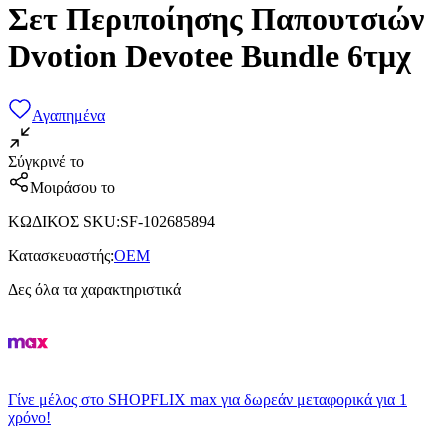
Σετ Περιποίησης Παπουτσιών
Dvotion Devotee Bundle 6τμχ
Αγαπημένα
Σύγκρινέ το
Μοιράσου το
ΚΩΔΙΚΟΣ SKU
:
SF-102685894
Κατασκευαστής
:
OEM
Δες όλα τα χαρακτηριστικά
Γίνε μέλος στο SHOPFLIX max για δωρεάν μεταφορικά για 1
χρόνο!