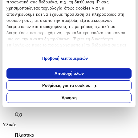
προσωπικά σας δεδομένα, π.χ. τη διεύθυνση IP σας,
χρησιμοποιώντας τεχνολογία όπως cookies για να
Sluban
αποθηκεύουμε και να έχουμε πρόσβαση σε πληροφορίες στη
Ηλικία
:
συσκευή σας, με σκοπό την προβολή εξατομικευμένων
διαφημίσεων και περιεχομένου, τις μετρήσεις σχετικά με
6+ Ετών
διαφημίσεις και περιεχόμενο, την καλύτερη εικόνα του κοινού
μας και την ανάπτυξη προϊόντων. Έχετε τη δυνατότητα
Bristles
:
επιλογής ως προς το ποιος χρησιμοποιεί τα δεδομένα σας και
Όχι
για ποιους σκοπούς.
Προβολή λεπτομερειών
Εκπαιδευτικά
:
Εάν μας επιτρέπετε, θα θέλαμε επίσης:
Να συλλέξουμε πληροφορίες σχετικά με τη γεωγραφική
Όχι
Αποδοχή όλων
σας τοποθεσία, οι οποίες μπορεί να είναι ακριβείς σε
Αρίθμησης
:
απόσταση μερικών μέτρων
Ρυθμίσεις για τα cookies
Να αναγνωρίσουμε τη συσκευή σας σαρώνοντας ενεργά
Όχι
για συγκεκριμένα χαρακτηριστικά (δακτυλικό αποτύπωμα)
Άρνηση
Μάθετε περισσότερα σχετικά με τον τρόπο επεξεργασίας των
Κύβοι
:
προσωπικών σας δεδομένων και καθορίστε τις προτιμήσεις σας
Όχι
στην
ενότητα “Λεπτομέρειες”
. Μπορείτε να αλλάξετε ή να
ανακαλέσετε τη συγκατάθεσή σας ανά πάσα στιγμή από τη
Υλικό
:
Δήλωση Cookies.
Πλαστικά