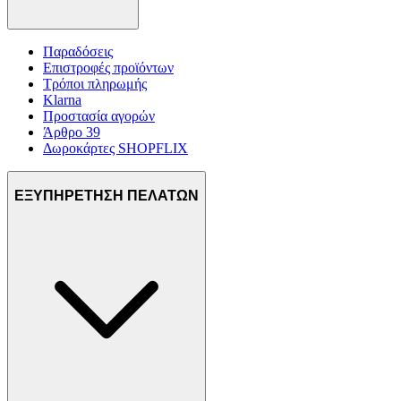
Παραδόσεις
Επιστροφές προϊόντων
Τρόποι πληρωμής
Klarna
Προστασία αγορών
Άρθρο 39
Δωροκάρτες SHOPFLIX
ΕΞΥΠΗΡΕΤΗΣΗ ΠΕΛΑΤΩΝ