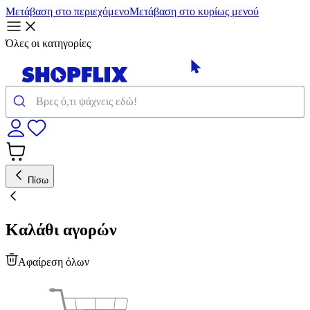
Μετάβαση στο περιεχόμενο
Μετάβαση στο κυρίως μενού
Όλες οι κατηγορίες
Πίσω
Καλάθι αγορών
Αφαίρεση όλων