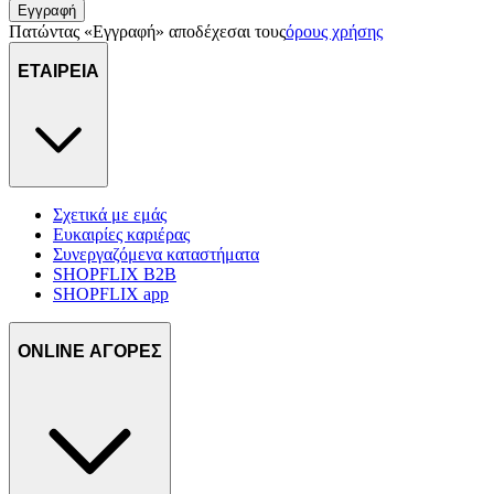
Εγγραφή
Πατώντας «Εγγραφή» αποδέχεσαι τους
όρους χρήσης
ΕΤΑΙΡΕΙΑ
Σχετικά με εμάς
Ευκαιρίες καριέρας
Συνεργαζόμενα καταστήματα
SHOPFLIX B2B
SHOPFLIX app
ONLINE ΑΓΟΡΕΣ