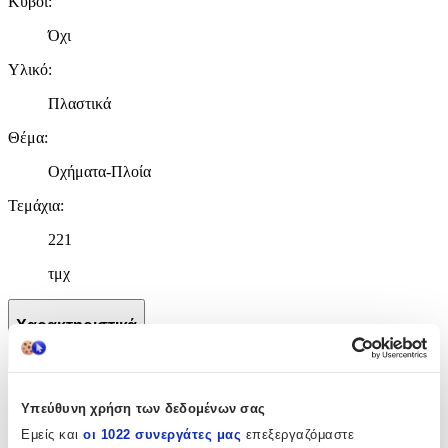
Κύβοι
:
Όχι
Υλικό
:
Πλαστικά
Θέμα
:
Οχήματα-Πλοία
Τεμάχια
:
221
τμχ
Χαρακτηριστικά
+
Χαρακτηριστικά
Υπεύθυνη χρήση των δεδομένων σας
Εμείς και
οι 1022 συνεργάτες μας
επεξεργαζόμαστε
Κατασκευαστής
: