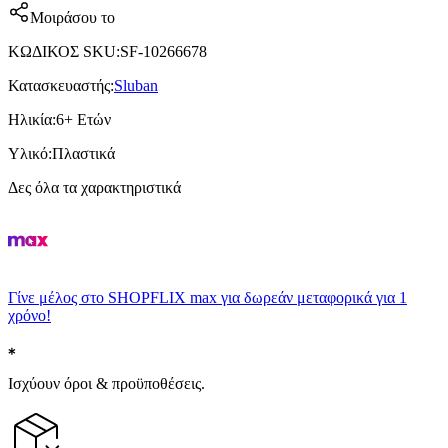
Μοιράσου το
ΚΩΔΙΚΟΣ SKU
:
SF-10266678
Κατασκευαστής
:
Sluban
Ηλικία
:
6+ Ετών
Υλικό
:
Πλαστικά
Δες όλα τα χαρακτηριστικά
Γίνε μέλος στο SHOPFLIX max για δωρεάν μεταφορικά για 1
χρόνο!
Ισχύουν όροι & προϋποθέσεις.