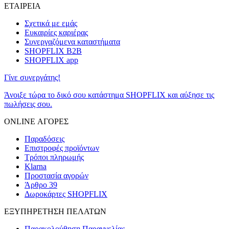
ΕΤΑΙΡΕΙΑ
Σχετικά με εμάς
Ευκαιρίες καριέρας
Συνεργαζόμενα καταστήματα
SHOPFLIX B2B
SHOPFLIX app
Γίνε συνεργάτης!
Άνοιξε τώρα το δικό σου κατάστημα SHOPFLIX και αύξησε τις
πωλήσεις σου.
ONLINE ΑΓΟΡΕΣ
Παραδόσεις
Επιστροφές προϊόντων
Τρόποι πληρωμής
Klarna
Προστασία αγορών
Άρθρο 39
Δωροκάρτες SHOPFLIX
ΕΞΥΠΗΡΕΤΗΣΗ ΠΕΛΑΤΩΝ
Παρακολούθηση Παραγγελίας