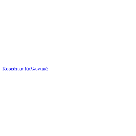
Το καλάθι είναι άδειο
Όλες οι κατηγορίες
Κορεάτικα Καλλυντικά
Ψάχνεις για δροσιά;
Τουβλάκια Sluban Formula: F1 Safety Car για 6...