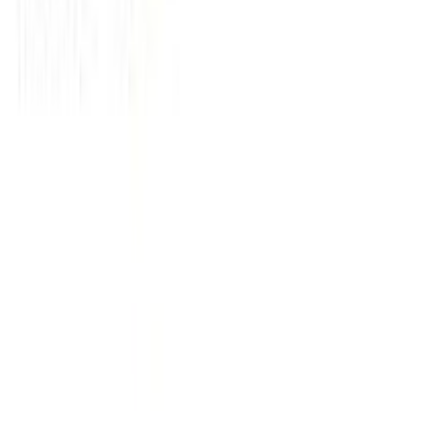
Εκπαιδευτικά
:
Όχι
Αρίθμησης
:
Όχι
Κύβοι
:
Όχι
Υλικό
:
Πλαστικά
Θέμα
:
Οχήματα-Πλοία
Τεμάχια
:
90
τμχ