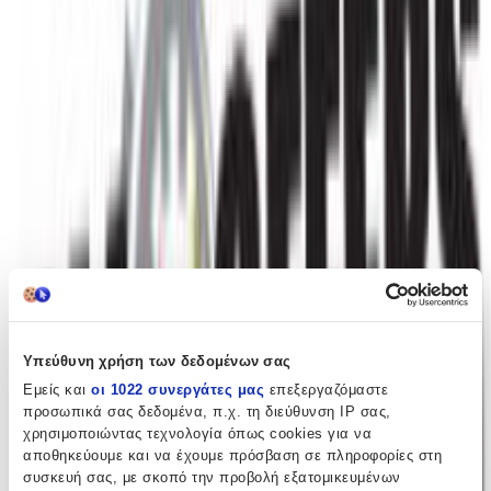
παιχνιδιού, αναπτύσσουν την δημιουργικότητα, τη φαντασία και τις
κινητικές δεξιότητες του παιδιού. Είναι κατασκευασμένα από
ασφαλές πλαστικό υλικό. Είναι κατάλληλα για παιδιά ηλικίας από
6+ ετών.
Περιγραφή
+
Περιγραφή
Τουβλάκια από την εταιρεία Sluban, που χαρίζουν ατελείωτες ώρες
παιχνιδιού, αναπτύσσουν την δημιουργικότητα, τη φαντασία και τις
κινητικές δεξιότητες του παιδιού. Είναι κατασκευασμένα από
ασφαλές πλαστικό υλικό. Είναι κατάλληλα για παιδιά ηλικίας από
6+ ετών.
Υπεύθυνη χρήση των δεδομένων σας
Χαρακτηριστικά
Εμείς και
οι 1022 συνεργάτες μας
επεξεργαζόμαστε
προσωπικά σας δεδομένα, π.χ. τη διεύθυνση IP σας,
Κατασκευαστής
:
χρησιμοποιώντας τεχνολογία όπως cookies για να
Sluban
αποθηκεύουμε και να έχουμε πρόσβαση σε πληροφορίες στη
συσκευή σας, με σκοπό την προβολή εξατομικευμένων
Ηλικία
: