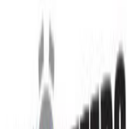
(
22
)
Άμεσα διαθέσιμο
Βάλε τον ΤΚ σου για να μάθεις εκτιμώμενο κόστος και
ημερομηνία παράδοσης
Πίσω
€
4,99
€
4
98
Προσθήκη στο καλάθι
Περιγραφή
Τουβλάκια από την εταιρεία Sluban, που χαρίζουν ατελείωτες ώρες