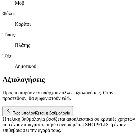
μας και την ανάπτυξη προϊόντων. Επίσης, κοινοποιούμε
Μοβ
πληροφορίες σχετικά με την από μέρους σας χρήση της
Φύλο
:
τοποθεσίας μας στους συνεργάτες μέσων κοινωνικής
δικτύωσης, διαφημίσεων και ανάλυσης.
Κορίτσι
Τύπος
:
Πλάτης
Τάξη
:
Δημοτικού
Αξιολογήσεις
Προς το παρόν δεν υπάρχουν άλλες αξιολογήσεις. Όταν
προστεθούν, θα εμφανιστούν εδώ.
Πώς υπολογίζεται η βαθμολογία
Η τελική βαθμολογία βασίζεται αποκλειστικά σε κριτικές χρηστών
που έχουν πραγματοποιήσει αγορά μέσω SHOPFLIX ή έχουν
επιβεβαιώσει την αγορά τους.