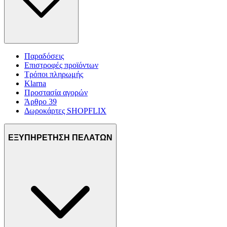
Παραδόσεις
Επιστροφές προϊόντων
Τρόποι πληρωμής
Klarna
Προστασία αγορών
Άρθρο 39
Δωροκάρτες SHOPFLIX
ΕΞΥΠΗΡΕΤΗΣΗ ΠΕΛΑΤΩΝ