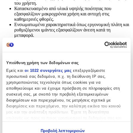
του χρήστη.
Κατασκευασμένο από υλικά υψηλής ποιότητας που
εξασφαλίζουν μακροχρόνια χρήση και αντοχή στις
καθημερινές φθορές.
Ενσωματωμένα χαρακτηριστικά όπως εργονομική πλάτη και
ρυθμιζόμενοι ιμάντες εξασφαλίζουν άνεση κατά τη
μεταφορά.
Προστασία: Ενισχυμένες πλευρές και προστατευτικά για
επιπλέον ασφάλεια των περιεχομένων του σακιδίου.
Χαρακτηριστικά
Υπεύθυνη χρήση των δεδομένων σας
Εμείς και
οι 1022 συνεργάτες μας
επεξεργαζόμαστε
Κατασκευαστής
:
προσωπικά σας δεδομένα, π.χ. τη διεύθυνση IP σας,
Polo
χρησιμοποιώντας τεχνολογία όπως cookies για να
αποθηκεύουμε και να έχουμε πρόσβαση σε πληροφορίες στη
Βασικά Χαρακτηριστικά
συσκευή σας, με σκοπό την προβολή εξατομικευμένων
διαφημίσεων και περιεχομένου, τις μετρήσεις σχετικά με
Χρώμα
:
διαφημίσεις και περιεχόμενο, την καλύτερη εικόνα του κοινού
μας και την ανάπτυξη προϊόντων. Έχετε τη δυνατότητα
Μοβ
επιλογής ως προς το ποιος χρησιμοποιεί τα δεδομένα σας και
για ποιους σκοπούς.
Φύλο
:
Προβολή λεπτομερειών