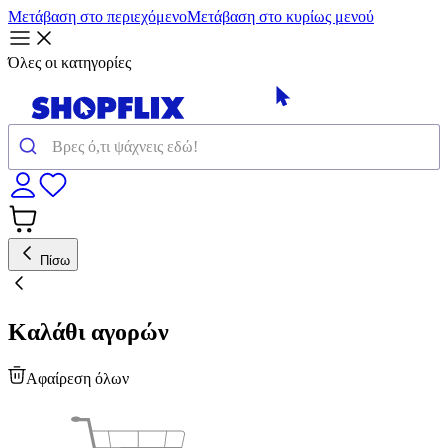
Μετάβαση στο περιεχόμενο
Μετάβαση στο κυρίως μενού
Όλες οι κατηγορίες
Πίσω
Καλάθι αγορών
Αφαίρεση όλων