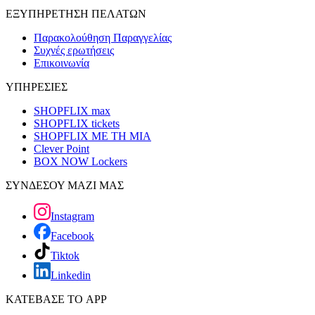
ΕΞΥΠΗΡΕΤΗΣΗ ΠΕΛΑΤΩΝ
Παρακολούθηση Παραγγελίας
Συχνές ερωτήσεις
Επικοινωνία
ΥΠΗΡΕΣΙΕΣ
SHOPFLIX max
SHOPFLIX tickets
SHOPFLIX ΜΕ ΤΗ ΜΙΑ
Clever Point
BOX NOW Lockers
ΣΥΝΔΕΣΟΥ ΜΑΖΙ ΜΑΣ
Instagram
Facebook
Tiktok
Linkedin
ΚΑΤΕΒΑΣΕ ΤΟ APP