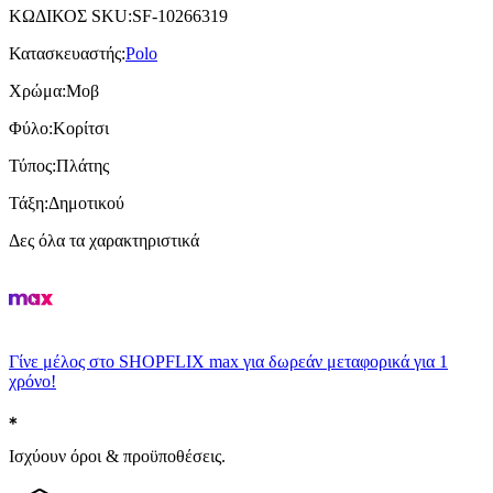
ΚΩΔΙΚΟΣ SKU
:
SF-10266319
Κατασκευαστής
:
Polo
Χρώμα
:
Μοβ
Φύλο
:
Κορίτσι
Τύπος
:
Πλάτης
Τάξη
:
Δημοτικού
Δες όλα τα χαρακτηριστικά
Γίνε μέλος στο SHOPFLIX max για δωρεάν μεταφορικά για 1
χρόνο!
Ισχύουν όροι & προϋποθέσεις.