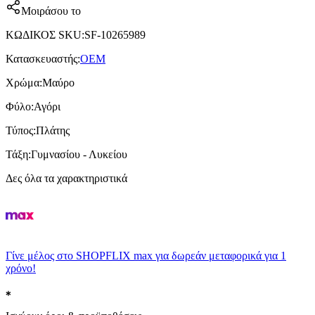
Μοιράσου το
ΚΩΔΙΚΟΣ SKU
:
SF-10265989
Κατασκευαστής
:
OEM
Χρώμα
:
Μαύρο
Φύλο
:
Αγόρι
Τύπος
:
Πλάτης
Τάξη
:
Γυμνασίου - Λυκείου
Δες όλα τα χαρακτηριστικά
Γίνε μέλος στο SHOPFLIX max για δωρεάν μεταφορικά για 1
χρόνο!