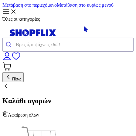
Μετάβαση στο περιεχόμενο
Μετάβαση στο κυρίως μενού
Όλες οι κατηγορίες
Πίσω
Καλάθι αγορών
Αφαίρεση όλων