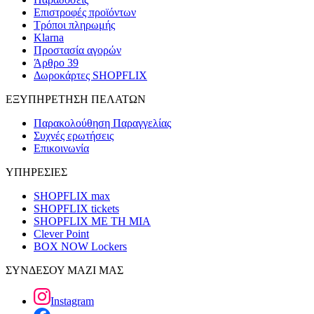
Επιστροφές προϊόντων
Τρόποι πληρωμής
Klarna
Προστασία αγορών
Άρθρο 39
Δωροκάρτες SHOPFLIX
ΕΞΥΠΗΡΕΤΗΣΗ ΠΕΛΑΤΩΝ
Παρακολούθηση Παραγγελίας
Συχνές ερωτήσεις
Επικοινωνία
ΥΠΗΡΕΣΙΕΣ
SHOPFLIX max
SHOPFLIX tickets
SHOPFLIX ΜΕ ΤΗ ΜΙΑ
Clever Point
BOX NOW Lockers
ΣΥΝΔΕΣΟΥ ΜΑΖΙ ΜΑΣ
Instagram