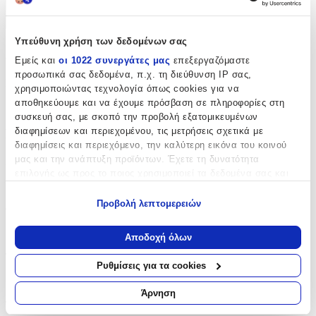
+
Υπεύθυνη χρήση των δεδομένων σας
Χαρακτηριστικά
Εμείς και
οι 1022 συνεργάτες μας
επεξεργαζόμαστε
προσωπικά σας δεδομένα, π.χ. τη διεύθυνση IP σας,
Κατασκευαστής
:
χρησιμοποιώντας τεχνολογία όπως cookies για να
αποθηκεύουμε και να έχουμε πρόσβαση σε πληροφορίες στη
OEM
συσκευή σας, με σκοπό την προβολή εξατομικευμένων
διαφημίσεων και περιεχομένου, τις μετρήσεις σχετικά με
Βασικά Χαρακτηριστικά
διαφημίσεις και περιεχόμενο, την καλύτερη εικόνα του κοινού
μας και την ανάπτυξη προϊόντων. Έχετε τη δυνατότητα
Χρώμα
:
επιλογής ως προς το ποιος χρησιμοποιεί τα δεδομένα σας και
Μαύρο
για ποιους σκοπούς.
Προβολή λεπτομερειών
Φύλο
:
Εάν μας επιτρέπετε, θα θέλαμε επίσης:
Να συλλέξουμε πληροφορίες σχετικά με τη γεωγραφική
Αγόρι
Αποδοχή όλων
σας τοποθεσία, οι οποίες μπορεί να είναι ακριβείς σε
Τύπος
:
απόσταση μερικών μέτρων
Ρυθμίσεις για τα cookies
Να αναγνωρίσουμε τη συσκευή σας σαρώνοντας ενεργά
Πλάτης
για συγκεκριμένα χαρακτηριστικά (δακτυλικό αποτύπωμα)
Άρνηση
Μάθετε περισσότερα σχετικά με τον τρόπο επεξεργασίας των
Τάξη
: