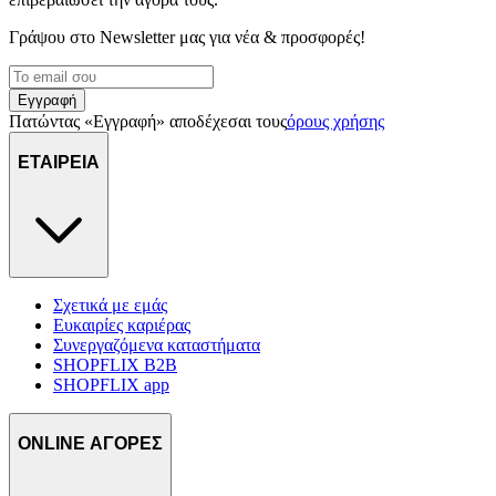
διαφημίσεις και περιεχόμενο, την καλύτερη εικόνα του κοινού
μας και την ανάπτυξη προϊόντων. Επίσης, κοινοποιούμε
Γράψου στο Νewsletter μας για νέα & προσφορές!
πληροφορίες σχετικά με την από μέρους σας χρήση της
τοποθεσίας μας στους συνεργάτες μέσων κοινωνικής
δικτύωσης, διαφημίσεων και ανάλυσης.
Εγγραφή
Πατώντας «Εγγραφή» αποδέχεσαι τους
όρους χρήσης
ΕΤΑΙΡΕΙΑ
Σχετικά με εμάς
Ευκαιρίες καριέρας
Συνεργαζόμενα καταστήματα
SHOPFLIX B2B
SHOPFLIX app
ONLINE ΑΓΟΡΕΣ