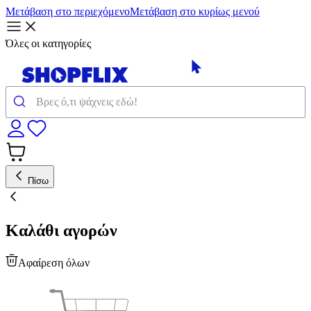
Μετάβαση στο περιεχόμενο
Μετάβαση στο κυρίως μενού
Όλες οι κατηγορίες
Πίσω
Καλάθι αγορών
Αφαίρεση όλων