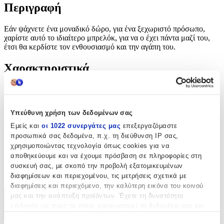
Περιγραφή
Εάν ψάχνετε ένα μοναδικό δώρο, για ένα ξεχωριστό πρόσωπο,
χαρίστε αυτό το ιδιαίτερο μπρελόκ, για να ο έχει πάντα μαζί του,
έτσι θα κερδίστε τον ενθουσιασμό και την αγάπη του.
Χαρακτηριστικά
Τύπος
:
Μπρελόκ
Υπεύθυνη χρήση των δεδομένων σας
Υλικό
:
Εμείς και
οι 1022 συνεργάτες μας
επεξεργαζόμαστε
προσωπικά σας δεδομένα, π.χ. τη διεύθυνση IP σας,
Μεταλλικό
χρησιμοποιώντας τεχνολογία όπως cookies για να
αποθηκεύουμε και να έχουμε πρόσβαση σε πληροφορίες στη
Κατασκευαστής
:
συσκευή σας, με σκοπό την προβολή εξατομικευμένων
OEM
διαφημίσεων και περιεχομένου, τις μετρήσεις σχετικά με
διαφημίσεις και περιεχόμενο, την καλύτερη εικόνα του κοινού
μας και την ανάπτυξη προϊόντων. Έχετε τη δυνατότητα
Χαρακτηριστικά
επιλογής ως προς το ποιος χρησιμοποιεί τα δεδομένα σας και
για ποιους σκοπούς.
+