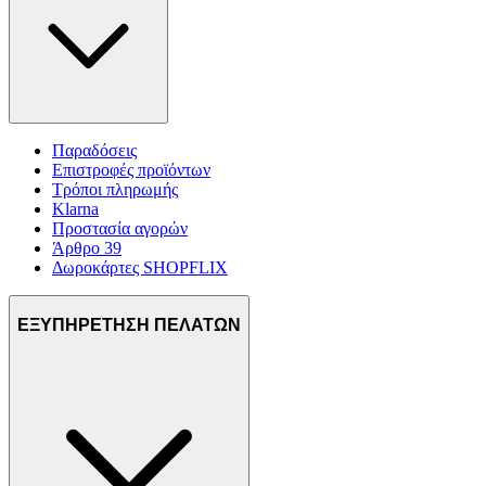
Παραδόσεις
Επιστροφές προϊόντων
Τρόποι πληρωμής
Klarna
Προστασία αγορών
Άρθρο 39
Δωροκάρτες SHOPFLIX
ΕΞΥΠΗΡΕΤΗΣΗ ΠΕΛΑΤΩΝ