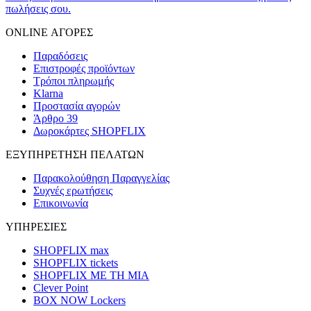
πωλήσεις σου.
ONLINE ΑΓΟΡΕΣ
Παραδόσεις
Επιστροφές προϊόντων
Τρόποι πληρωμής
Klarna
Προστασία αγορών
Άρθρο 39
Δωροκάρτες SHOPFLIX
ΕΞΥΠΗΡΕΤΗΣΗ ΠΕΛΑΤΩΝ
Παρακολούθηση Παραγγελίας
Συχνές ερωτήσεις
Επικοινωνία
ΥΠΗΡΕΣΙΕΣ
SHOPFLIX max
SHOPFLIX tickets
SHOPFLIX ΜΕ ΤΗ ΜΙΑ
Clever Point
BOX NOW Lockers