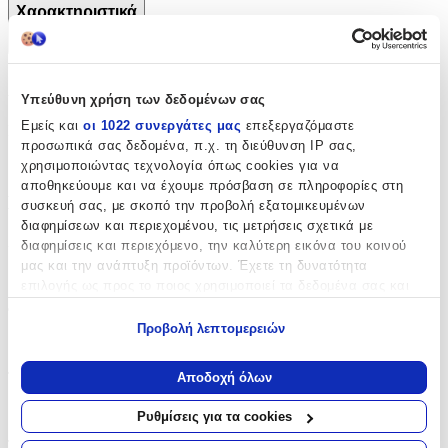
Χαρακτηριστικά
+
Χαρακτηριστικά
Υπεύθυνη χρήση των δεδομένων σας
Εμείς και
οι 1022 συνεργάτες μας
επεξεργαζόμαστε
Κατασκευαστής
:
προσωπικά σας δεδομένα, π.χ. τη διεύθυνση IP σας,
OEM
χρησιμοποιώντας τεχνολογία όπως cookies για να
αποθηκεύουμε και να έχουμε πρόσβαση σε πληροφορίες στη
Βασικά Χαρακτηριστικά
συσκευή σας, με σκοπό την προβολή εξατομικευμένων
διαφημίσεων και περιεχομένου, τις μετρήσεις σχετικά με
Χρώμα
:
διαφημίσεις και περιεχόμενο, την καλύτερη εικόνα του κοινού
μας και την ανάπτυξη προϊόντων. Έχετε τη δυνατότητα
Χακί
επιλογής ως προς το ποιος χρησιμοποιεί τα δεδομένα σας και
για ποιους σκοπούς.
Φύλο
:
Προβολή λεπτομερειών
Αγόρι
Εάν μας επιτρέπετε, θα θέλαμε επίσης:
Να συλλέξουμε πληροφορίες σχετικά με τη γεωγραφική
Τύπος
:
Αποδοχή όλων
σας τοποθεσία, οι οποίες μπορεί να είναι ακριβείς σε
απόσταση μερικών μέτρων
Πλάτης
Ρυθμίσεις για τα cookies
Να αναγνωρίσουμε τη συσκευή σας σαρώνοντας ενεργά
Τάξη
: