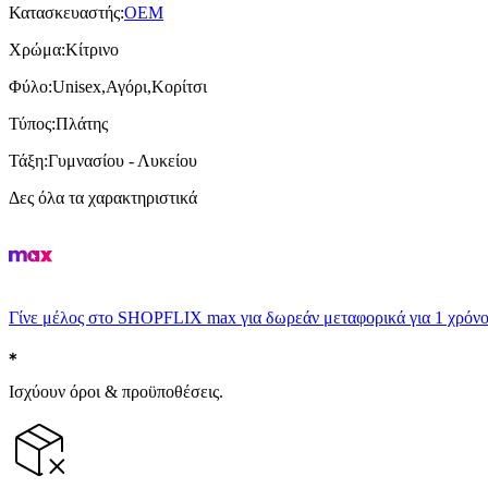
Κατασκευαστής
:
OEM
Χρώμα
:
Κίτρινο
Φύλο
:
Unisex,Αγόρι,Κορίτσι
Τύπος
:
Πλάτης
Τάξη
:
Γυμνασίου - Λυκείου
Δες όλα τα χαρακτηριστικά
Γίνε μέλος στο SHOPFLIX max για δωρεάν μεταφορικά για 1 χρόνο
Ισχύουν όροι & προϋποθέσεις.