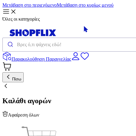
Μετάβαση στο περιεχόμενο
Μετάβαση στο κυρίως μενού
Όλες οι κατηγορίες
Παρακολούθηση Παραγγελίας
Πίσω
Καλάθι αγορών
Αφαίρεση όλων