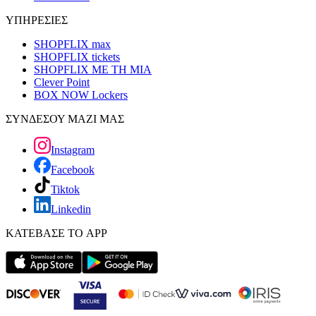
ΥΠΗΡΕΣΙΕΣ
SHOPFLIX max
SHOPFLIX tickets
SHOPFLIX ΜΕ ΤΗ ΜΙΑ
Clever Point
BOX NOW Lockers
ΣΥΝΔΕΣΟΥ ΜΑΖΙ ΜΑΣ
Instagram
Facebook
Tiktok
Linkedin
ΚΑΤΕΒΑΣΕ ΤΟ APP