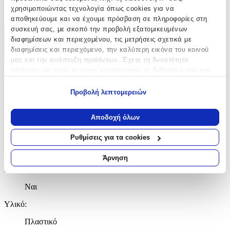
χρησιμοποιώντας τεχνολογία όπως cookies για να
Ναι
αποθηκεύουμε και να έχουμε πρόσβαση σε πληροφορίες στη
συσκευή σας, με σκοπό την προβολή εξατομικευμένων
Χαρακτηριστικά
διαφημίσεων και περιεχομένου, τις μετρήσεις σχετικά με
διαφημίσεις και περιεχόμενο, την καλύτερη εικόνα του κοινού
+
μας και την ανάπτυξη προϊόντων. Έχετε τη δυνατότητα
επιλογής ως προς το ποιος χρησιμοποιεί τα δεδομένα σας και
Χαρακτηριστικά
για ποιους σκοπούς.
Προβολή λεπτομερειών
Κατασκευαστής
:
Εάν μας επιτρέπετε, θα θέλαμε επίσης:
Να συλλέξουμε πληροφορίες σχετικά με τη γεωγραφική
Chipolino
Αποδοχή όλων
σας τοποθεσία, οι οποίες μπορεί να είναι ακριβείς σε
απόσταση μερικών μέτρων
Χρώμα
:
Ρυθμίσεις για τα cookies
Να αναγνωρίσουμε τη συσκευή σας σαρώνοντας ενεργά
Λευκό
για συγκεκριμένα χαρακτηριστικά (δακτυλικό αποτύπωμα)
Άρνηση
Μάθετε περισσότερα σχετικά με τον τρόπο επεξεργασίας των
Αυτοκινητάκια
:
προσωπικών σας δεδομένων και καθορίστε τις προτιμήσεις σας
Ναι
στην
ενότητα “Λεπτομέρειες”
. Μπορείτε να αλλάξετε ή να
ανακαλέσετε τη συγκατάθεσή σας ανά πάσα στιγμή από τη
Υλικό
:
Δήλωση Cookies.
Πλαστικό
Χρησιμοποιούμε cookies ώστε η τοποθεσία μας να λειτουργεί