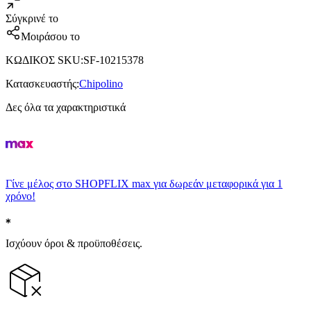
Σύγκρινέ το
Μοιράσου το
ΚΩΔΙΚΟΣ SKU
:
SF-10215378
Κατασκευαστής
:
Chipolino
Δες όλα τα χαρακτηριστικά
Γίνε μέλος στο SHOPFLIX max για δωρεάν μεταφορικά για 1
χρόνο!
Ισχύουν όροι & προϋποθέσεις.