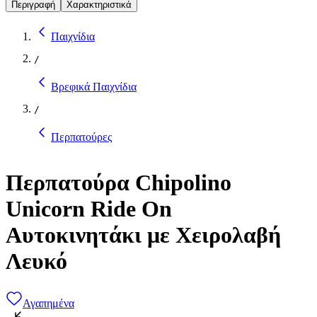
Περιγραφή
Χαρακτηριστικά
Παιχνίδια
/
Βρεφικά Παιχνίδια
/
Περπατούρες
Περπατούρα Chipolino
Unicorn Ride On
Αυτοκινητάκι με Χειρολαβή
Λευκό
Αγαπημένα