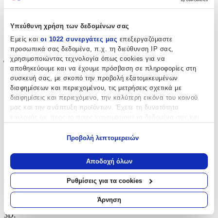
Μονόκεροι
Υπεύθυνη χρήση των δεδομένων σας
Είδος
:
Εμείς και
οι 1022 συνεργάτες μας
επεξεργαζόμαστε
Τοίχου
προσωπικά σας δεδομένα, π.χ. τη διεύθυνση IP σας,
χρησιμοποιώντας τεχνολογία όπως cookies για να
Έξτρα Χαρακτηριστικά
αποθηκεύουμε και να έχουμε πρόσβαση σε πληροφορίες στη
συσκευή σας, με σκοπό την προβολή εξατομικευμένων
Αφρώδες
:
διαφημίσεων και περιεχομένου, τις μετρήσεις σχετικά με
διαφημίσεις και περιεχόμενο, την καλύτερη εικόνα του κοινού
Όχι
μας και την ανάπτυξη προϊόντων. Έχετε τη δυνατότητα
Βινυλίου
:
επιλογής ως προς το ποιος χρησιμοποιεί τα δεδομένα σας και
για ποιους σκοπούς.
Όχι
Προβολή λεπτομερειών
Εάν μας επιτρέπετε, θα θέλαμε επίσης:
Μπορντούρα
:
Να συλλέξουμε πληροφορίες σχετικά με τη γεωγραφική
Αποδοχή όλων
Όχι
σας τοποθεσία, οι οποίες μπορεί να είναι ακριβείς σε
απόσταση μερικών μέτρων
Ρυθμίσεις για τα cookies
Φωσφοριζέ
:
Να αναγνωρίσουμε τη συσκευή σας σαρώνοντας ενεργά
για συγκεκριμένα χαρακτηριστικά (δακτυλικό αποτύπωμα)
Ναι
Άρνηση
Μάθετε περισσότερα σχετικά με τον τρόπο επεξεργασίας των
3D
:
προσωπικών σας δεδομένων και καθορίστε τις προτιμήσεις σας