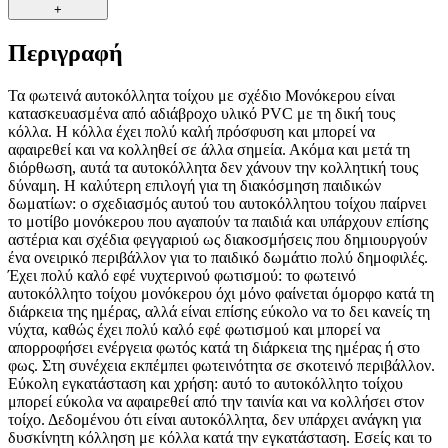
+
Περιγραφή
Τα φωτεινά αυτοκόλλητα τοίχου με σχέδιο Μονόκερου είναι
κατασκευασμένα από αδιάβροχο υλικό PVC με τη δική τους
κόλλα. Η κόλλα έχει πολύ καλή πρόσφυση και μπορεί να
αφαιρεθεί και να κολληθεί σε άλλα σημεία. Ακόμα και μετά τη
διόρθωση, αυτά τα αυτοκόλλητα δεν χάνουν την κολλητική τους
δύναμη. Η καλύτερη επιλογή για τη διακόσμηση παιδικών
δωματίων: ο σχεδιασμός αυτού του αυτοκόλλητου τοίχου παίρνει
το μοτίβο μονόκερου που αγαπούν τα παιδιά και υπάρχουν επίσης
αστέρια και σχέδια φεγγαριού ως διακοσμήσεις που δημιουργούν
ένα ονειρικό περιβάλλον για το παιδικό δωμάτιο πολύ δημοφιλές.
Έχει πολύ καλό εφέ νυχτερινού φωτισμού: το φωτεινό
αυτοκόλλητο τοίχου μονόκερου όχι μόνο φαίνεται όμορφο κατά τη
διάρκεια της ημέρας, αλλά είναι επίσης εύκολο να το δει κανείς τη
νύχτα, καθώς έχει πολύ καλό εφέ φωτισμού και μπορεί να
απορροφήσει ενέργεια φωτός κατά τη διάρκεια της ημέρας ή στο
φως. Στη συνέχεια εκπέμπει φωτεινότητα σε σκοτεινό περιβάλλον.
Εύκολη εγκατάσταση και χρήση: αυτό το αυτοκόλλητο τοίχου
μπορεί εύκολα να αφαιρεθεί από την ταινία και να κολλήσει στον
τοίχο. Δεδομένου ότι είναι αυτοκόλλητα, δεν υπάρχει ανάγκη για
δυσκίνητη κόλληση με κόλλα κατά την εγκατάσταση. Εσείς και το