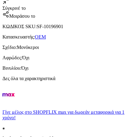
Σύγκρινέ το
Μοιράσου το
ΚΩΔΙΚΟΣ SKU
:
SF-10196901
Κατασκευαστής
:
OEM
Σχέδιο
:
Μονόκεροι
Αφρώδες
:
Όχι
Βινυλίου
:
Όχι
Δες όλα τα χαρακτηριστικά
Γίνε μέλος στο SHOPFLIX max για δωρεάν μεταφορικά για 1
χρόνο!