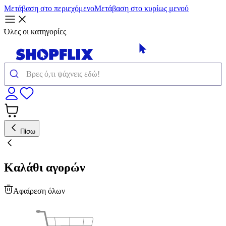
Μετάβαση στο περιεχόμενο
Μετάβαση στο κυρίως μενού
Όλες οι κατηγορίες
Πίσω
Καλάθι αγορών
Αφαίρεση όλων