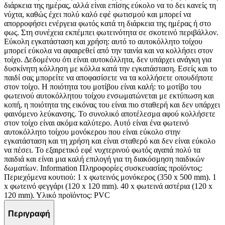
διάρκεια της ημέρας, αλλά είναι επίσης εύκολο να το δει κανείς τη
νύχτα, καθώς έχει πολύ καλό εφέ φωτισμού και μπορεί να
απορροφήσει ενέργεια φωτός κατά τη διάρκεια της ημέρας ή στο
φως. Στη συνέχεια εκπέμπει φωτεινότητα σε σκοτεινό περιβάλλον.
Εύκολη εγκατάσταση και χρήση: αυτό το αυτοκόλλητο τοίχου
μπορεί εύκολα να αφαιρεθεί από την ταινία και να κολλήσει στον
τοίχο. Δεδομένου ότι είναι αυτοκόλλητα, δεν υπάρχει ανάγκη για
δυσκίνητη κόλληση με κόλλα κατά την εγκατάσταση. Εσείς και το
παιδί σας μπορείτε να αποφασίσετε να τα κολλήσετε οπουδήποτε
στον τοίχο. Η ποιότητα του μοτίβου είναι καλή: το μοτίβο του
φωτεινού αυτοκόλλητου τοίχου ενσωματώνεται με εκτύπωση και
κοπή, η ποιότητα της εικόνας του είναι πιο σταθερή και δεν υπάρχει
φαινόμενο λεύκανσης. Το συνολικό αποτέλεσμα αφού κολλήσετε
στον τοίχο είναι ακόμα καλύτερο. Αυτό είναι ένα φωτεινό
αυτοκόλλητο τοίχου μονόκερου που είναι εύκολο στην
εγκατάσταση και τη χρήση και είναι σταθερό και δεν είναι εύκολο
να πέσει. Το εξαιρετικό εφέ νυχτερινού φωτός αγαπά πολύ τα
παιδιά και είναι μια καλή επιλογή για τη διακόσμηση παιδικών
δωματίων. Information Πληροφορίες συσκευασίας προϊόντος:
Περιεχόμενα κουτιού: 1 x φωτεινός μονόκερος (350 x 500 mm). 1
x φωτεινό φεγγάρι (120 x 120 mm). 40 x φωτεινά αστέρια (120 x
120 mm). Υλικό προϊόντος: PVC
Περιγραφή