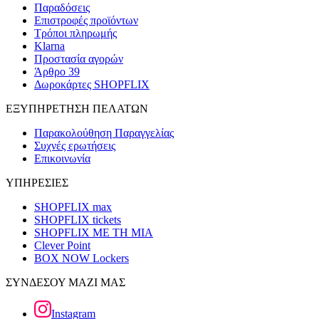
Παραδόσεις
Επιστροφές προϊόντων
Τρόποι πληρωμής
Klarna
Προστασία αγορών
Άρθρο 39
Δωροκάρτες SHOPFLIX
ΕΞΥΠΗΡΕΤΗΣΗ ΠΕΛΑΤΩΝ
Παρακολούθηση Παραγγελίας
Συχνές ερωτήσεις
Επικοινωνία
ΥΠΗΡΕΣΙΕΣ
SHOPFLIX max
SHOPFLIX tickets
SHOPFLIX ΜΕ ΤΗ ΜΙΑ
Clever Point
BOX NOW Lockers
ΣΥΝΔΕΣΟΥ ΜΑΖΙ ΜΑΣ
Instagram