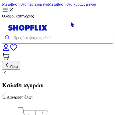
Μετάβαση στο περιεχόμενο
Μετάβαση στο κυρίως μενού
Όλες οι κατηγορίες
Πίσω
Καλάθι αγορών
Αφαίρεση όλων