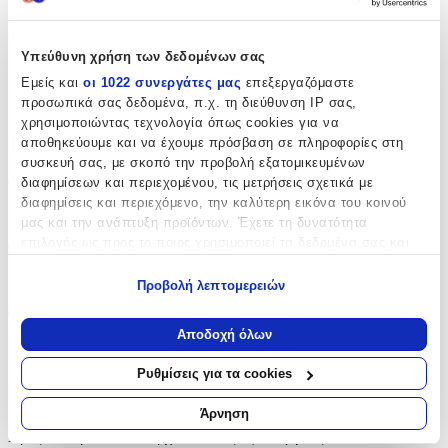
Χαρακτηριστικά
Υπεύθυνη χρήση των δεδομένων σας
Κατασκευαστής
:
Εμείς και
οι 1022 συνεργάτες μας
επεξεργαζόμαστε
προσωπικά σας δεδομένα, π.χ. τη διεύθυνση IP σας,
Gim
χρησιμοποιώντας τεχνολογία όπως cookies για να
Βασικά Χαρακτηριστικά
αποθηκεύουμε και να έχουμε πρόσβαση σε πληροφορίες στη
συσκευή σας, με σκοπό την προβολή εξατομικευμένων
Φύλο
:
διαφημίσεων και περιεχομένου, τις μετρήσεις σχετικά με
διαφημίσεις και περιεχόμενο, την καλύτερη εικόνα του κοινού
Αγόρι
μας και την ανάπτυξη προϊόντων. Έχετε τη δυνατότητα
επιλογής ως προς το ποιος χρησιμοποιεί τα δεδομένα σας και
Τύπος
:
για ποιους σκοπούς.
Πλάτης
Προβολή λεπτομερειών
Εάν μας επιτρέπετε, θα θέλαμε επίσης:
Τάξη
:
Να συλλέξουμε πληροφορίες σχετικά με τη γεωγραφική
Αποδοχή όλων
σας τοποθεσία, οι οποίες μπορεί να είναι ακριβείς σε
Δημοτικού
απόσταση μερικών μέτρων
Ρυθμίσεις για τα cookies
Να αναγνωρίσουμε τη συσκευή σας σαρώνοντας ενεργά
Αξιολογήσεις
για συγκεκριμένα χαρακτηριστικά (δακτυλικό αποτύπωμα)
Άρνηση
Μάθετε περισσότερα σχετικά με τον τρόπο επεξεργασίας των
Προς το παρόν δεν υπάρχουν άλλες αξιολογήσεις. Όταν