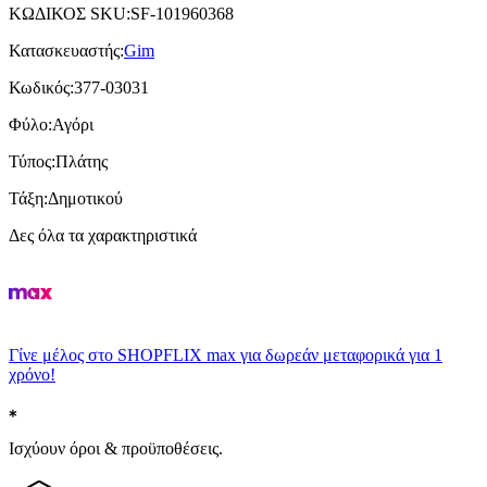
ΚΩΔΙΚΟΣ SKU
:
SF-101960368
Κατασκευαστής
:
Gim
Κωδικός
:
377-03031
Φύλο
:
Αγόρι
Τύπος
:
Πλάτης
Τάξη
:
Δημοτικού
Δες όλα τα χαρακτηριστικά
Γίνε μέλος στο SHOPFLIX max για δωρεάν μεταφορικά για 1
χρόνο!
Ισχύουν όροι & προϋποθέσεις.