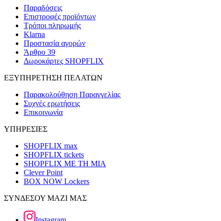
Παραδόσεις
Επιστροφές προϊόντων
Τρόποι πληρωμής
Klarna
Προστασία αγορών
Άρθρο 39
Δωροκάρτες SHOPFLIX
ΕΞΥΠΗΡΕΤΗΣΗ ΠΕΛΑΤΩΝ
Παρακολούθηση Παραγγελίας
Συχνές ερωτήσεις
Επικοινωνία
ΥΠΗΡΕΣΙΕΣ
SHOPFLIX max
SHOPFLIX tickets
SHOPFLIX ΜΕ ΤΗ ΜΙΑ
Clever Point
BOX NOW Lockers
ΣΥΝΔΕΣΟΥ ΜΑΖΙ ΜΑΣ
Instagram