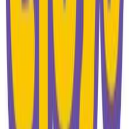
Δεινόσαυροι
Έξτρα
:
Ανατομική Πλάτη
Διαστάσεις
Μήκος
:
32
cm
Πλάτος
:
18
cm
Ύψος
:
43
cm