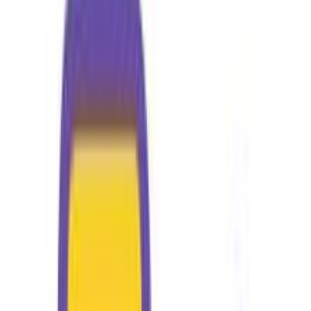
Προσθήκη στο καλάθι
BooktheBook
4.59
(
115
)
Άμεσα διαθέσιμο
Βάλε τον ΤΚ σου για να μάθεις εκτιμώμενο κόστος και
ημερομηνία παράδοσης
Πίσω
€
35
90