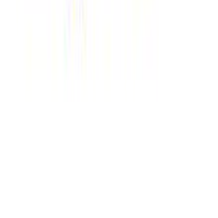
cm
Ύψος
:
43
cm
Αξιολογήσεις
Προς το παρόν δεν υπάρχουν άλλες αξιολογήσεις. Όταν
προστεθούν, θα εμφανιστούν εδώ.
Πώς υπολογίζεται η βαθμολογία
Η τελική βαθμολογία βασίζεται αποκλειστικά σε κριτικές χρηστών
που έχουν πραγματοποιήσει αγορά μέσω SHOPFLIX ή έχουν
επιβεβαιώσει την αγορά τους.
Γράψου στο Νewsletter μας για νέα & προσφορές!
Εγγραφή
Πατώντας «Εγγραφή» αποδέχεσαι τους
όρους χρήσης