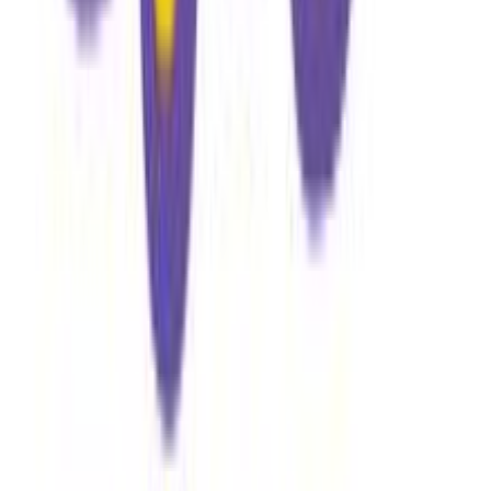
Δημοτικού
Λίτρα
:
25
lt
Θέμα
:
Δεινόσαυροι
Έξτρα
:
Ανατομική Πλάτη
Διαστάσεις
Μήκος
:
32
cm
Πλάτος
:
18