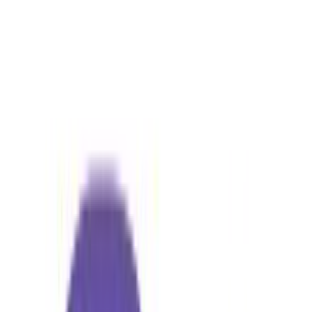
Σύγκρινέ το
Μοιράσου το
Καταστήματα
Βιβλιοπανόραμα
4.74
(
19
)
Παράδοση 2-3 ημέρες
Βάλε τον ΤΚ σου για να μάθεις εκτιμώμενο κόστος και
ημερομηνία παράδοσης
Πίσω
€
35
51