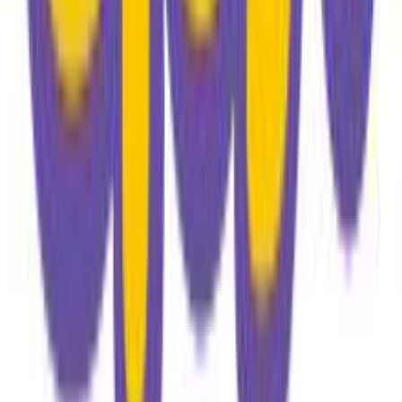
Χαρακτηριστικά
+
Χαρακτηριστικά
Κατασκευαστής
:
Jurassic World
Βασικά Χαρακτηριστικά
Χρώμα
:
Μαύρο
Φύλο
:
Αγόρι
Τύπος
:
Πλάτης
Τάξη
: