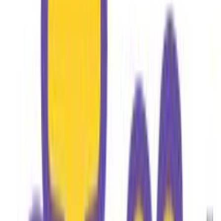
Προσθήκη στο καλάθι
Pediabookstore
3.50
(
4
)
Παράδοση 2-3 ημέρες
Βάλε τον ΤΚ σου για να μάθεις εκτιμώμενο κόστος και
ημερομηνία παράδοσης
Πίσω
€
35
91