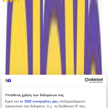
4.72
(
23
)
Παράδοση 2-3 ημέρες
Βάλε τον ΤΚ σου για να μάθεις εκτιμώμενο κόστος και
ημερομηνία παράδοσης
Πίσω
€
41
98
Προσθήκη στο καλάθι
Υπεύθυνη χρήση των δεδομένων σας
Περιγραφή
Εμείς και
οι 1022 συνεργάτες μας
επεξεργαζόμαστε
προσωπικά σας δεδομένα, π.χ. τη διεύθυνση IP σας,