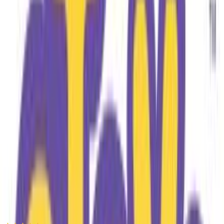
Προσθήκη στο καλάθι
COMFUZIO
4.76
(
113
)
Άμεσα διαθέσιμο
Βάλε τον ΤΚ σου για να μάθεις εκτιμώμενο κόστος και
ημερομηνία παράδοσης
Πίσω
€
39
99
Προσθήκη στο καλάθι
Etoy