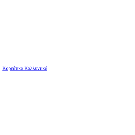
Το καλάθι είναι άδειο
Όλες οι κατηγορίες
Κορεάτικα Καλλυντικά
Ψάχνεις για δροσιά;
Σχολική Τσάντα Δημοτικού Πλάτης Jurassic Worl...