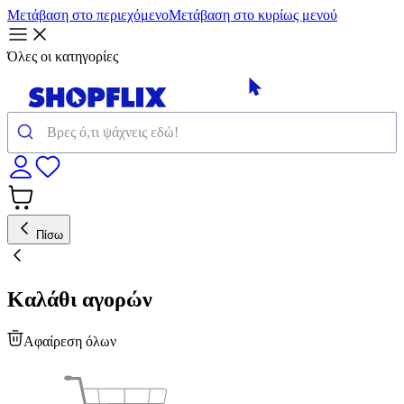
Μετάβαση στο περιεχόμενο
Μετάβαση στο κυρίως μενού
Όλες οι κατηγορίες
Πίσω
Καλάθι αγορών
Αφαίρεση όλων