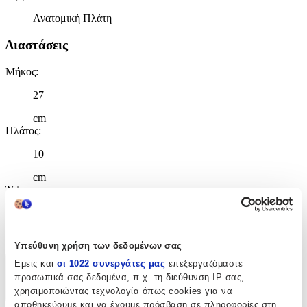
Ανατομική Πλάτη
Διαστάσεις
Μήκος
:
27
cm
Πλάτος
:
10
cm
Ύψος
:
31
cm
Υπεύθυνη χρήση των δεδομένων σας
Εμείς και
οι 1022 συνεργάτες μας
επεξεργαζόμαστε
Χαρακτηριστικά
προσωπικά σας δεδομένα, π.χ. τη διεύθυνση IP σας,
χρησιμοποιώντας τεχνολογία όπως cookies για να
+
αποθηκεύουμε και να έχουμε πρόσβαση σε πληροφορίες στη