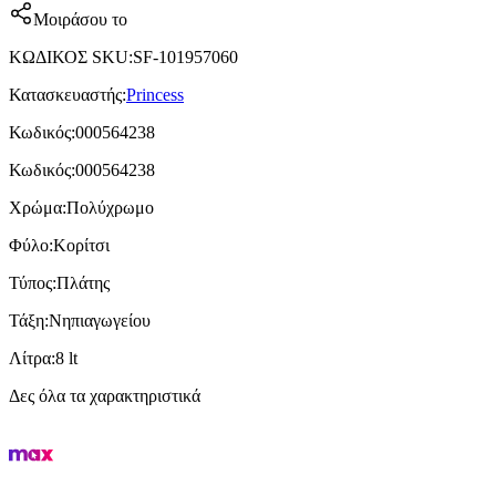
Μοιράσου το
ΚΩΔΙΚΟΣ SKU
:
SF-101957060
Κατασκευαστής
:
Princess
Κωδικός
:
000564238
Κωδικός
:
000564238
Χρώμα
:
Πολύχρωμο
Φύλο
:
Κορίτσι
Τύπος
:
Πλάτης
Τάξη
:
Νηπιαγωγείου
Λίτρα
:
8 lt
Δες όλα τα χαρακτηριστικά