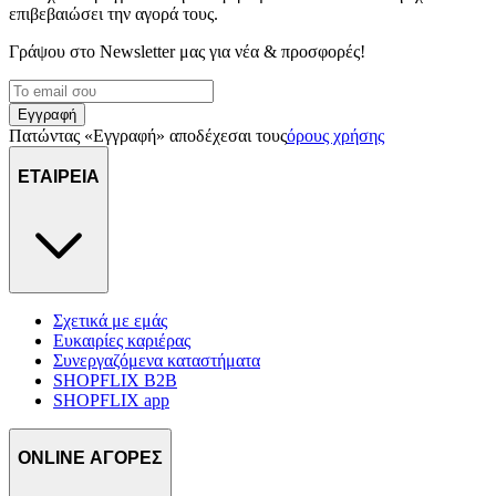
επιβεβαιώσει την αγορά τους.
διαφημίσεις και περιεχόμενο, την καλύτερη εικόνα του κοινού
μας και την ανάπτυξη προϊόντων. Επίσης, κοινοποιούμε
Γράψου στο Νewsletter μας για νέα & προσφορές!
πληροφορίες σχετικά με την από μέρους σας χρήση της
τοποθεσίας μας στους συνεργάτες μέσων κοινωνικής
δικτύωσης, διαφημίσεων και ανάλυσης.
Εγγραφή
Πατώντας «Εγγραφή» αποδέχεσαι τους
όρους χρήσης
ΕΤΑΙΡΕΙΑ
Σχετικά με εμάς
Ευκαιρίες καριέρας
Συνεργαζόμενα καταστήματα
SHOPFLIX B2B
SHOPFLIX app
ONLINE ΑΓΟΡΕΣ