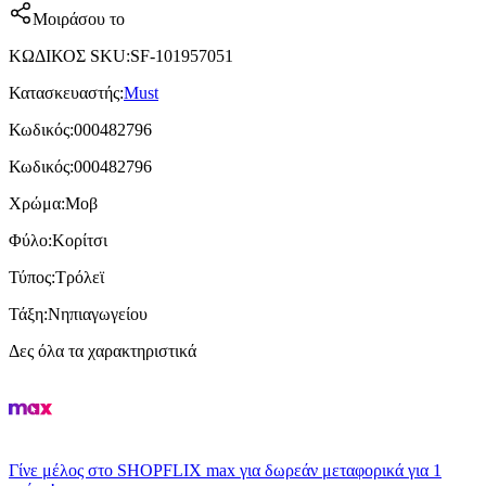
Μοιράσου το
ΚΩΔΙΚΟΣ SKU
:
SF-101957051
Κατασκευαστής
:
Must
Κωδικός
:
000482796
Κωδικός
:
000482796
Χρώμα
:
Μοβ
Φύλο
:
Κορίτσι
Τύπος
:
Τρόλεϊ
Τάξη
:
Νηπιαγωγείου
Δες όλα τα χαρακτηριστικά
Γίνε μέλος στο SHOPFLIX max για δωρεάν μεταφορικά για 1