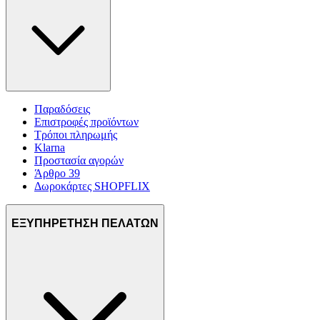
Παραδόσεις
Επιστροφές προϊόντων
Τρόποι πληρωμής
Klarna
Προστασία αγορών
Άρθρο 39
Δωροκάρτες SHOPFLIX
ΕΞΥΠΗΡΕΤΗΣΗ ΠΕΛΑΤΩΝ