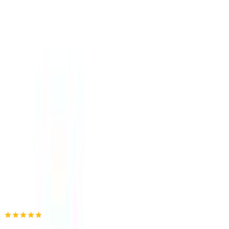
4.78
(
970
)
Άμεσα διαθέσιμο
Βάλε τον ΤΚ σου για να μάθεις εκτιμώμενο κόστος και
ημερομηνία παράδοσης
Πίσω
€
14
99
Προσθήκη στο καλάθι
Bookstop