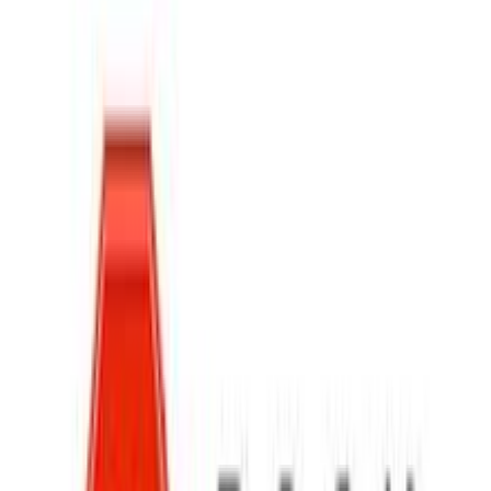
4.82
(
36
)
Άμεσα διαθέσιμο
Βάλε τον ΤΚ σου για να μάθεις εκτιμώμενο κόστος και
ημερομηνία παράδοσης
Πίσω
€
18
90
Προσθήκη στο καλάθι
Περιγραφή
Ιδανική τσάντα πλάτης προσχολικής ηλικίας που μεταφέρει με