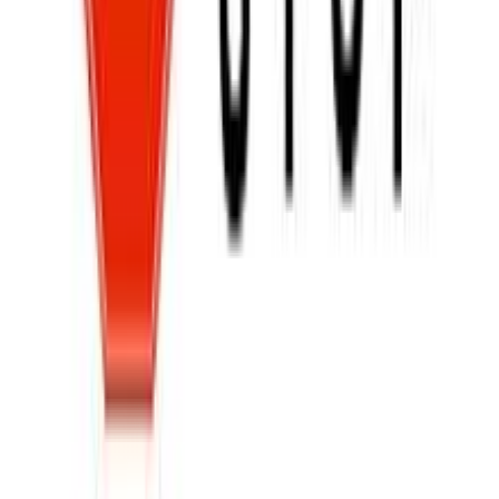
+
Χαρακτηριστικά
Κατασκευαστής
:
Must
Βασικά Χαρακτηριστικά
Χρώμα
:
Μπλε
Φύλο
:
Αγόρι
Τύπος
:
Πλάτης
Τάξη
:
Νηπιαγωγείου