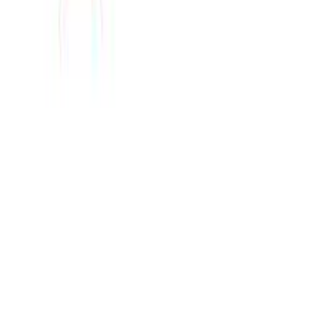
Λίτρα
:
8
lt
Έξτρα
:
Ανατομική Πλάτη
Διαστάσεις
Μήκος
:
27
cm
Πλάτος
:
10
cm
Ύψος
:
31