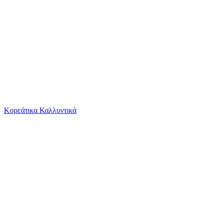
Το καλάθι είναι άδειο
Όλες οι κατηγορίες
Κορεάτικα Καλλυντικά
Ψάχνεις για δροσιά;
Σχολική Τσάντα Νηπίου Must Πλάτης Robot Μπλε