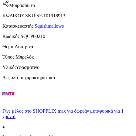
Μοιράσου το
ΚΩΔΙΚΟΣ SKU
:
SF-101918913
Κατασκευαστής
:
Squishmallows
Κωδικός
:
SQCP00210
Θέμα
:
Λούτρινα
Τύπος
:
Μπρελόκ
Υλικό
:
Υφασμάτινο
Δες όλα τα χαρακτηριστικά
Γίνε μέλος στο SHOPFLIX max για δωρεάν μεταφορικά για 1
χρόνο!