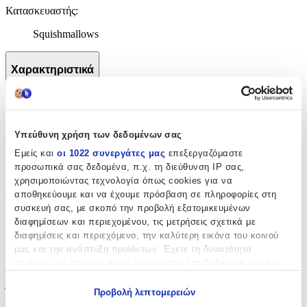
Κατασκευαστής
:
Squishmallows
Χαρακτηριστικά
+
Χαρακτηριστικά
Υπεύθυνη χρήση των δεδομένων σας
Θέμα
:
Εμείς και
οι 1022 συνεργάτες μας
επεξεργαζόμαστε
προσωπικά σας δεδομένα, π.χ. τη διεύθυνση IP σας,
Λούτρινα
χρησιμοποιώντας τεχνολογία όπως cookies για να
αποθηκεύουμε και να έχουμε πρόσβαση σε πληροφορίες στη
Τύπος
:
συσκευή σας, με σκοπό την προβολή εξατομικευμένων
Μπρελόκ
διαφημίσεων και περιεχομένου, τις μετρήσεις σχετικά με
διαφημίσεις και περιεχόμενο, την καλύτερη εικόνα του κοινού
Υλικό
:
μας και την ανάπτυξη προϊόντων. Έχετε τη δυνατότητα
επιλογής ως προς το ποιος χρησιμοποιεί τα δεδομένα σας και
Υφασμάτινο
για ποιους σκοπούς.
Ύψος
:
Προβολή λεπτομερειών
Εάν μας επιτρέπετε, θα θέλαμε επίσης: