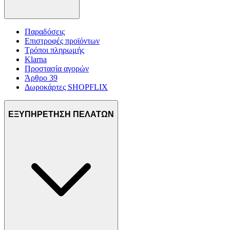
Παραδόσεις
Επιστροφές προϊόντων
Τρόποι πληρωμής
Klarna
Προστασία αγορών
Άρθρο 39
Δωροκάρτες SHOPFLIX
ΕΞΥΠΗΡΕΤΗΣΗ ΠΕΛΑΤΩΝ