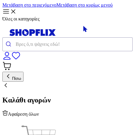
Μετάβαση στο περιεχόμενο
Μετάβαση στο κυρίως μενού
Όλες οι κατηγορίες
Πίσω
Καλάθι αγορών
Αφαίρεση όλων