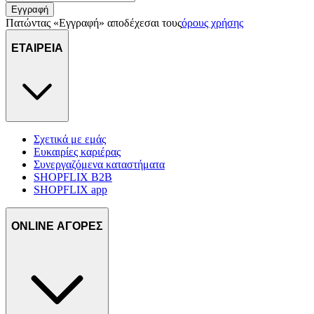
Εγγραφή
πληροφορίες σχετικά με την από μέρους σας χρήση της
Πατώντας «Εγγραφή» αποδέχεσαι τους
όρους χρήσης
τοποθεσίας μας στους συνεργάτες μέσων κοινωνικής
δικτύωσης, διαφημίσεων και ανάλυσης.
ΕΤΑΙΡΕΙΑ
Σχετικά με εμάς
Ευκαιρίες καριέρας
Συνεργαζόμενα καταστήματα
SHOPFLIX B2B
SHOPFLIX app
ONLINE ΑΓΟΡΕΣ