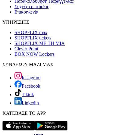
Παρακολούθηση Παραγγελίας
Συχνές ερωτήσεις
Επικοινωνία
ΥΠΗΡΕΣΙΕΣ
SHOPFLIX max
SHOPFLIX tickets
SHOPFLIX ΜΕ ΤΗ ΜΙΑ
Clever Point
BOX NOW Lockers
ΣΥΝΔΕΣΟΥ ΜΑΖΙ ΜΑΣ
Instagram
Facebook
Tiktok
Linkedin
ΚΑΤΕΒΑΣΕ ΤΟ APP