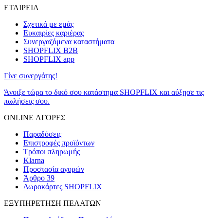
ΕΤΑΙΡΕΙΑ
Σχετικά με εμάς
Ευκαιρίες καριέρας
Συνεργαζόμενα καταστήματα
SHOPFLIX B2B
SHOPFLIX app
Γίνε συνεργάτης!
Άνοιξε τώρα το δικό σου κατάστημα SHOPFLIX και αύξησε τις
πωλήσεις σου.
ONLINE ΑΓΟΡΕΣ
Παραδόσεις
Επιστροφές προϊόντων
Τρόποι πληρωμής
Klarna
Προστασία αγορών
Άρθρο 39
Δωροκάρτες SHOPFLIX
ΕΞΥΠΗΡΕΤΗΣΗ ΠΕΛΑΤΩΝ