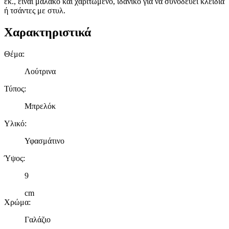
εκ., είναι μαλακό και χαριτωμένο, ιδανικό για να συνοδεύει κλειδιά
ή τσάντες με στυλ.
Χαρακτηριστικά
Θέμα
:
Λούτρινα
Τύπος
:
Μπρελόκ
Υλικό
:
Υφασμάτινο
Ύψος
:
9
cm
Χρώμα
:
Γαλάζιο