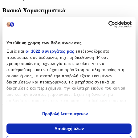
Βασικά Χαρακτηριστικά
Χρώμα
:
Μπλε
Υπεύθυνη χρήση των δεδομένων σας
Φύλο
:
Εμείς και
οι 1022 συνεργάτες μας
επεξεργαζόμαστε
Unisex
προσωπικά σας δεδομένα, π.χ. τη διεύθυνση IP σας,
χρησιμοποιώντας τεχνολογία όπως cookies για να
Αγόρι
αποθηκεύουμε και να έχουμε πρόσβαση σε πληροφορίες στη
Κορίτσι
συσκευή σας, με σκοπό την προβολή εξατομικευμένων
διαφημίσεων και περιεχομένου, τις μετρήσεις σχετικά με
Τύπος
:
διαφημίσεις και περιεχόμενο, την καλύτερη εικόνα του κοινού
μας και την ανάπτυξη προϊόντων. Έχετε τη δυνατότητα
Πλάτης
επιλογής ως προς το ποιος χρησιμοποιεί τα δεδομένα σας και
Τάξη
:
για ποιους σκοπούς.
Προβολή λεπτομερειών
Νηπιαγωγείου
Εάν μας επιτρέπετε, θα θέλαμε επίσης:
Να συλλέξουμε πληροφορίες σχετικά με τη γεωγραφική
Αποδοχή όλων
σας τοποθεσία, οι οποίες μπορεί να είναι ακριβείς σε
Χαρακτηριστικά