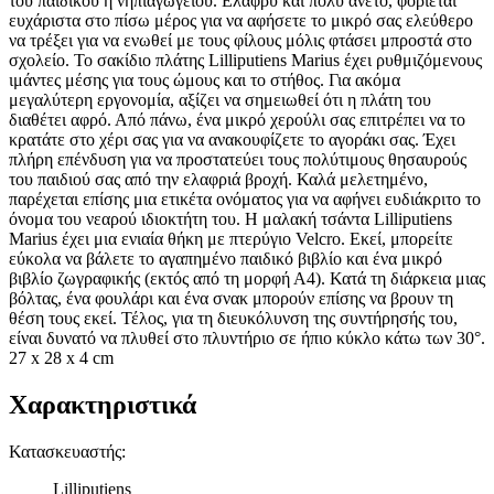
του παιδικού ή νηπιαγωγείου. Ελαφρύ και πολύ άνετο, φοριέται
ευχάριστα στο πίσω μέρος για να αφήσετε το μικρό σας ελεύθερο
να τρέξει για να ενωθεί με τους φίλους μόλις φτάσει μπροστά στο
σχολείο. Το σακίδιο πλάτης Lilliputiens Marius έχει ρυθμιζόμενους
ιμάντες μέσης για τους ώμους και το στήθος. Για ακόμα
μεγαλύτερη εργονομία, αξίζει να σημειωθεί ότι η πλάτη του
διαθέτει αφρό. Από πάνω, ένα μικρό χερούλι σας επιτρέπει να το
κρατάτε στο χέρι σας για να ανακουφίζετε το αγοράκι σας. Έχει
πλήρη επένδυση για να προστατεύει τους πολύτιμους θησαυρούς
του παιδιού σας από την ελαφριά βροχή. Καλά μελετημένο,
παρέχεται επίσης μια ετικέτα ονόματος για να αφήνει ευδιάκριτο το
όνομα του νεαρού ιδιοκτήτη του. Η μαλακή τσάντα Lilliputiens
Marius έχει μια ενιαία θήκη με πτερύγιο Velcro. Εκεί, μπορείτε
εύκολα να βάλετε το αγαπημένο παιδικό βιβλίο και ένα μικρό
βιβλίο ζωγραφικής (εκτός από τη μορφή Α4). Κατά τη διάρκεια μιας
βόλτας, ένα φουλάρι και ένα σνακ μπορούν επίσης να βρουν τη
θέση τους εκεί. Τέλος, για τη διευκόλυνση της συντήρησής του,
είναι δυνατό να πλυθεί στο πλυντήριο σε ήπιο κύκλο κάτω των 30°.
27 x 28 x 4 cm
Χαρακτηριστικά
Κατασκευαστής
:
Lilliputiens