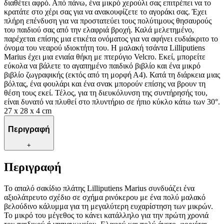
διαθέτει αφρό. Από πάνω, ένα μικρό χερούλι σας επιτρέπει να το
κρατάτε στο χέρι σας για να ανακουφίζετε το αγοράκι σας. Έχει
πλήρη επένδυση για να προστατεύει τους πολύτιμους θησαυρούς
του παιδιού σας από την ελαφριά βροχή. Καλά μελετημένο,
παρέχεται επίσης μια ετικέτα ονόματος για να αφήνει ευδιάκριτο το
όνομα του νεαρού ιδιοκτήτη του. Η μαλακή τσάντα Lilliputiens
Marius έχει μια ενιαία θήκη με πτερύγιο Velcro. Εκεί, μπορείτε
εύκολα να βάλετε το αγαπημένο παιδικό βιβλίο και ένα μικρό
βιβλίο ζωγραφικής (εκτός από τη μορφή Α4). Κατά τη διάρκεια μιας
βόλτας, ένα φουλάρι και ένα σνακ μπορούν επίσης να βρουν τη
θέση τους εκεί. Τέλος, για τη διευκόλυνση της συντήρησής του,
είναι δυνατό να πλυθεί στο πλυντήριο σε ήπιο κύκλο κάτω των 30°.
27 x 28 x 4 cm
Περιγραφή
+
Περιγραφή
Το απαλό σακίδιο πλάτης Lilliputiens Marius συνδυάζει ένα
αξιολάτρευτο σχέδιο σε σχήμα ρινόκερου με ένα πολύ μαλακό
βελούδινο κάλυμμα για τη μεγαλύτερη ευχαρίστηση των μικρών.
Το μικρό του μέγεθος το κάνει κατάλληλο για την πρώτη χρονιά