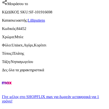
Μοιράσου το
ΚΩΔΙΚΟΣ SKU
:
SF-101916698
Κατασκευαστής
:
Lilliputiens
Κωδικός
:
84452
Χρώμα
:
Μπλε
Φύλο
:
Unisex,Αγόρι,Κορίτσι
Τύπος
:
Πλάτης
Τάξη
:
Νηπιαγωγείου
Δες όλα τα χαρακτηριστικά
Γίνε μέλος στο SHOPFLIX max για δωρεάν μεταφορικά για 1
χρόνο!