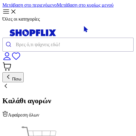
Μετάβαση στο περιεχόμενο
Μετάβαση στο κυρίως μενού
Όλες οι κατηγορίες
Πίσω
Καλάθι αγορών
Αφαίρεση όλων