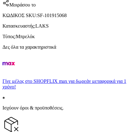
Μοιράσου το
ΚΩΔΙΚΟΣ SKU
:
SF-101915068
Κατασκευαστής
:
LAKS
Τύπος
:
Μπρελόκ
Δες όλα τα χαρακτηριστικά
Γίνε μέλος στο SHOPFLIX max για δωρεάν μεταφορικά για 1
χρόνο!
Ισχύουν όροι & προϋποθέσεις.