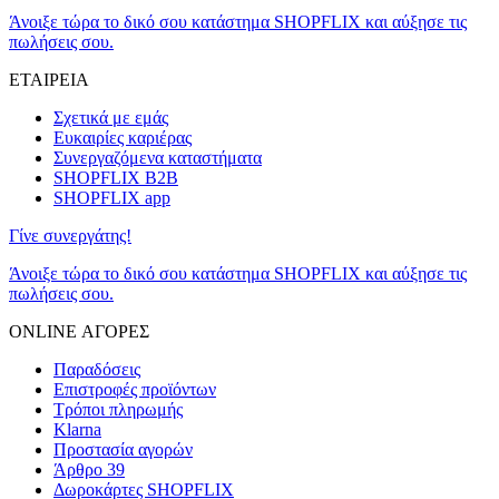
Άνοιξε τώρα το δικό σου κατάστημα SHOPFLIX και αύξησε τις
πωλήσεις σου.
ΕΤΑΙΡΕΙΑ
Σχετικά με εμάς
Ευκαιρίες καριέρας
Συνεργαζόμενα καταστήματα
SHOPFLIX B2B
SHOPFLIX app
Γίνε συνεργάτης!
Άνοιξε τώρα το δικό σου κατάστημα SHOPFLIX και αύξησε τις
πωλήσεις σου.
ONLINE ΑΓΟΡΕΣ
Παραδόσεις
Επιστροφές προϊόντων
Τρόποι πληρωμής
Klarna
Προστασία αγορών
Άρθρο 39
Δωροκάρτες SHOPFLIX