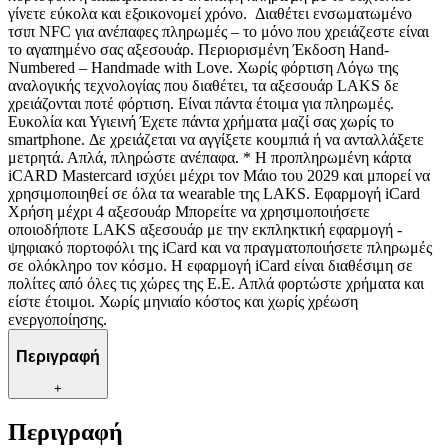
γίνετε εύκολα και εξοικονομεί χρόνο. Διαθέτει ενσωματωμένο
τσιπ NFC για ανέπαφες πληρωμές – το μόνο που χρειάζεστε είναι
το αγαπημένο σας αξεσουάρ. Περιορισμένη Έκδοση Hand-
Numbered – Handmade with Love. Χωρίς φόρτιση Λόγω της
αναλογικής τεχνολογίας που διαθέτει, τα αξεσουάρ LAKS δε
χρειάζονται ποτέ φόρτιση. Είναι πάντα έτοιμα για πληρωμές.
Ευκολία και Υγιεινή Έχετε πάντα χρήματα μαζί σας χωρίς το
smartphone. Δε χρειάζεται να αγγίξετε κουμπιά ή να ανταλλάξετε
μετρητά. Απλά, πληρώστε ανέπαφα. * Η προπληρωμένη κάρτα
iCARD Mastercard ισχύει μέχρι τον Μάιο του 2029 και μπορεί να
χρησιμοποιηθεί σε όλα τα wearable της LAKS. Εφαρμογή iCard
Χρήση μέχρι 4 αξεσουάρ Μπορείτε να χρησιμοποιήσετε
οποιοδήποτε LAKS αξεσουάρ με την εκπληκτική εφαρμογή -
ψηφιακό πορτοφόλι της iCard και να πραγματοποιήσετε πληρωμές
σε ολόκληρο τον κόσμο. Η εφαρμογή iCard είναι διαθέσιμη σε
πολίτες από όλες τις χώρες της Ε.Ε. Απλά φορτώστε χρήματα και
είστε έτοιμοι. Χωρίς μηνιαίο κόστος και χωρίς χρέωση
ενεργοποίησης.
Περιγραφή
+
Περιγραφή