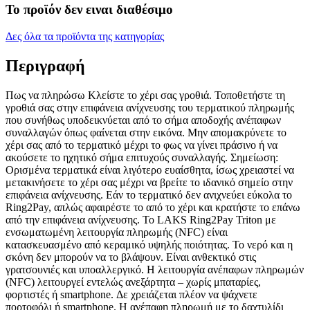
Το προϊόν δεν ειναι διαθέσιμο
Δες όλα τα προϊόντα της κατηγορίας
Περιγραφή
Πως να πληρώσω Κλείστε το χέρι σας γροθιά. Τοποθετήστε τη
γροθιά σας στην επιφάνεια ανίχνευσης του τερματικού πληρωμής
που συνήθως υποδεικνύεται από το σήμα αποδοχής ανέπαφων
συναλλαγών όπως φαίνεται στην εικόνα. Μην απομακρύνετε το
χέρι σας από το τερματικό μέχρι το φως να γίνει πράσινο ή να
ακούσετε το ηχητικό σήμα επιτυχούς συναλλαγής. Σημείωση:
Ορισμένα τερματικά είναι λιγότερο ευαίσθητα, ίσως χρειαστεί να
μετακινήσετε το χέρι σας μέχρι να βρείτε το ιδανικό σημείο στην
επιφάνεια ανίχνευσης. Εάν το τερματικό δεν ανιχνεύει εύκολα το
Ring2Pay, απλώς αφαιρέστε το από το χέρι και κρατήστε το επάνω
από την επιφάνεια ανίχνευσης. Το LAKS Ring2Pay Triton με
ενσωματωμένη λειτουργία πληρωμής (NFC) είναι
κατασκευασμένο από κεραμικό υψηλής ποιότητας. Το νερό και η
σκόνη δεν μπορούν να το βλάψουν. Είναι ανθεκτικό στις
γρατσουνιές και υποαλλεργικό. Η λειτουργία ανέπαφων πληρωμών
(NFC) λειτουργεί εντελώς ανεξάρτητα – χωρίς μπαταρίες,
φορτιστές ή smartphone. Δε χρειάζεται πλέον να ψάχνετε
πορτοφόλι ή smartphone. Η ανέπαφη πληρωμή με το δαχτυλίδι