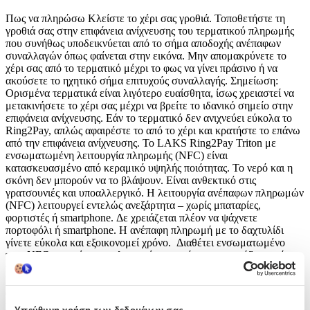
Πως να πληρώσω Κλείστε το χέρι σας γροθιά. Τοποθετήστε τη
γροθιά σας στην επιφάνεια ανίχνευσης του τερματικού πληρωμής
που συνήθως υποδεικνύεται από το σήμα αποδοχής ανέπαφων
συναλλαγών όπως φαίνεται στην εικόνα. Μην απομακρύνετε το
χέρι σας από το τερματικό μέχρι το φως να γίνει πράσινο ή να
ακούσετε το ηχητικό σήμα επιτυχούς συναλλαγής. Σημείωση:
Ορισμένα τερματικά είναι λιγότερο ευαίσθητα, ίσως χρειαστεί να
μετακινήσετε το χέρι σας μέχρι να βρείτε το ιδανικό σημείο στην
επιφάνεια ανίχνευσης. Εάν το τερματικό δεν ανιχνεύει εύκολα το
Ring2Pay, απλώς αφαιρέστε το από το χέρι και κρατήστε το επάνω
από την επιφάνεια ανίχνευσης. Το LAKS Ring2Pay Triton με
ενσωματωμένη λειτουργία πληρωμής (NFC) είναι
κατασκευασμένο από κεραμικό υψηλής ποιότητας. Το νερό και η
σκόνη δεν μπορούν να το βλάψουν. Είναι ανθεκτικό στις
γρατσουνιές και υποαλλεργικό. Η λειτουργία ανέπαφων πληρωμών
(NFC) λειτουργεί εντελώς ανεξάρτητα – χωρίς μπαταρίες,
φορτιστές ή smartphone. Δε χρειάζεται πλέον να ψάχνετε
πορτοφόλι ή smartphone. Η ανέπαφη πληρωμή με το δαχτυλίδι
γίνετε εύκολα και εξοικονομεί χρόνο. Διαθέτει ενσωματωμένο
τσιπ NFC για ανέπαφες πληρωμές – το μόνο που χρειάζεστε είναι
το αγαπημένο σας αξεσουάρ. Περιορισμένη Έκδοση Hand-
Numbered – Handmade with Love. Χωρίς φόρτιση Λόγω της
αναλογικής τεχνολογίας που διαθέτει, τα αξεσουάρ LAKS δε
χρειάζονται ποτέ φόρτιση. Είναι πάντα έτοιμα για πληρωμές.