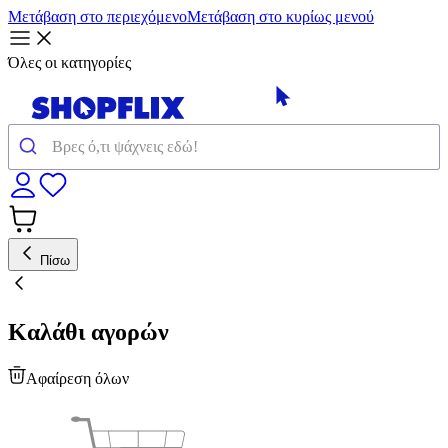
Μετάβαση στο περιεχόμενο
Μετάβαση στο κυρίως μενού
Όλες οι κατηγορίες
Πίσω
Καλάθι αγορών
Αφαίρεση όλων