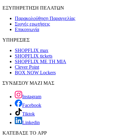
ΕΞΥΠΗΡΕΤΗΣΗ ΠΕΛΑΤΩΝ
Παρακολούθηση Παραγγελίας
Συχνές ερωτήσεις
Επικοινωνία
ΥΠΗΡΕΣΙΕΣ
SHOPFLIX max
SHOPFLIX tickets
SHOPFLIX ΜΕ ΤΗ ΜΙΑ
Clever Point
BOX NOW Lockers
ΣΥΝΔΕΣΟΥ ΜΑΖΙ ΜΑΣ
Instagram
Facebook
Tiktok
Linkedin
ΚΑΤΕΒΑΣΕ ΤΟ APP