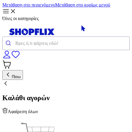
Μετάβαση στο περιεχόμενο
Μετάβαση στο κυρίως μενού
Όλες οι κατηγορίες
Πίσω
Καλάθι αγορών
Αφαίρεση όλων