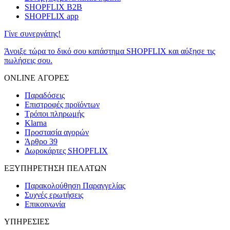
SHOPFLIX B2B
SHOPFLIX app
Γίνε συνεργάτης!
Άνοιξε τώρα το δικό σου κατάστημα SHOPFLIX και αύξησε τις
πωλήσεις σου.
ONLINE ΑΓΟΡΕΣ
Παραδόσεις
Επιστροφές προϊόντων
Τρόποι πληρωμής
Klarna
Προστασία αγορών
Άρθρο 39
Δωροκάρτες SHOPFLIX
ΕΞΥΠΗΡΕΤΗΣΗ ΠΕΛΑΤΩΝ
Παρακολούθηση Παραγγελίας
Συχνές ερωτήσεις
Επικοινωνία
ΥΠΗΡΕΣΙΕΣ