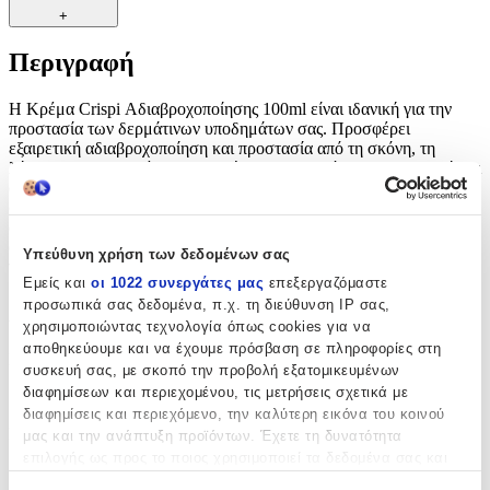
+
Περιγραφή
Η Κρέμα Crispi Αδιαβροχοποίησης 100ml είναι ιδανική για την
προστασία των δερμάτινων υποδημάτων σας. Προσφέρει
εξαιρετική αδιαβροχοποίηση και προστασία από τη σκόνη, τη
λάσπη και τους λεκέδες, διατηρώντας τα παπούτσια σας καθαρά και
στεγνά. Η ειδική της σύνθεση θρέφει το δέρμα, αποτρέποντας το
σκάσιμο και την ξήρανση, ενώ διατηρεί την ευκαμψία και την
αντοχή του. Εύκολη στην εφαρμογή, η Κρέμα Crispi είναι
απαραίτητη για όσους αναζητούν ανώτερη προστασία και φροντίδα
Υπεύθυνη χρήση των δεδομένων σας
για τα υποδήματά τους σε καθημερινές ή απαιτητικές συνθήκες.
Εμείς και
οι 1022 συνεργάτες μας
επεξεργαζόμαστε
προσωπικά σας δεδομένα, π.χ. τη διεύθυνση IP σας,
Χαρακτηριστικά
χρησιμοποιώντας τεχνολογία όπως cookies για να
αποθηκεύουμε και να έχουμε πρόσβαση σε πληροφορίες στη
Κατασκευαστής
:
συσκευή σας, με σκοπό την προβολή εξατομικευμένων
διαφημίσεων και περιεχομένου, τις μετρήσεις σχετικά με
Crispi
διαφημίσεις και περιεχόμενο, την καλύτερη εικόνα του κοινού
Είδος
:
μας και την ανάπτυξη προϊόντων. Έχετε τη δυνατότητα
επιλογής ως προς το ποιος χρησιμοποιεί τα δεδομένα σας και
Αδιαβροχοποιητικά Παπουτσιών
για ποιους σκοπούς.