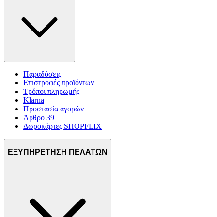
Παραδόσεις
Επιστροφές προϊόντων
Τρόποι πληρωμής
Klarna
Προστασία αγορών
Άρθρο 39
Δωροκάρτες SHOPFLIX
ΕΞΥΠΗΡΕΤΗΣΗ ΠΕΛΑΤΩΝ