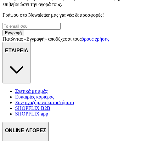
διαφημίσεις και περιεχόμενο, την καλύτερη εικόνα του κοινού
επιβεβαιώσει την αγορά τους.
μας και την ανάπτυξη προϊόντων. Επίσης, κοινοποιούμε
Γράψου στο Νewsletter μας για νέα & προσφορές!
πληροφορίες σχετικά με την από μέρους σας χρήση της
τοποθεσίας μας στους συνεργάτες μέσων κοινωνικής
δικτύωσης, διαφημίσεων και ανάλυσης.
Εγγραφή
Πατώντας «Εγγραφή» αποδέχεσαι τους
όρους χρήσης
ΕΤΑΙΡΕΙΑ
Σχετικά με εμάς
Ευκαιρίες καριέρας
Συνεργαζόμενα καταστήματα
SHOPFLIX B2B
SHOPFLIX app
ONLINE ΑΓΟΡΕΣ