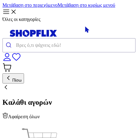
Μετάβαση στο περιεχόμενο
Μετάβαση στο κυρίως μενού
Όλες οι κατηγορίες
Πίσω
Καλάθι αγορών
Αφαίρεση όλων