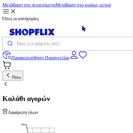
Μετάβαση στο περιεχόμενο
Μετάβαση στο κυρίως μενού
Όλες οι κατηγορίες
Παρακολούθηση Παραγγελίας
Πίσω
Καλάθι αγορών
Αφαίρεση όλων