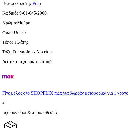
Κατασκευαστής
:
Polo
Κωδικός
:
9-01-045-2000
Χρώμα
:
Μαύρο
Φύλο
:
Unisex
Τύπος
:
Πλάτης
Τάξη
:
Γυμνασίου - Λυκείου
Δες όλα τα χαρακτηριστικά
Γίνε μέλος στο SHOPFLIX max για δωρεάν μεταφορικά για 1 χρόνο
Ισχύουν όροι & προϋποθέσεις.