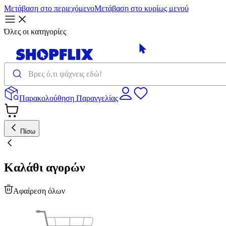
Μετάβαση στο περιεχόμενο
Μετάβαση στο κυρίως μενού
Όλες οι κατηγορίες
Παρακολούθηση Παραγγελίας
Πίσω
Καλάθι αγορών
Αφαίρεση όλων