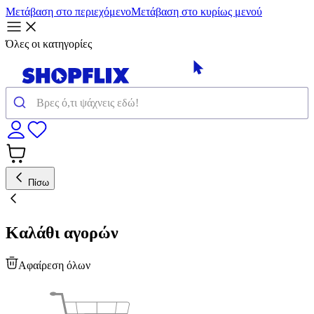
Μετάβαση στο περιεχόμενο
Μετάβαση στο κυρίως μενού
Όλες οι κατηγορίες
Πίσω
Καλάθι αγορών
Αφαίρεση όλων