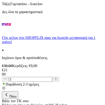
Τάξη
:
Γυμνασίου - Λυκείου
Δες όλα τα χαρακτηριστικά
Γίνε μέλος στο SHOPFLIX max για δωρεάν μεταφορικά για 1
χρόνο!
Ισχύουν όροι & προϋποθέσεις.
€
30,00
Κερδίζεις
: €
9,00
€
21
00
Παράδοση 2-3 ημέρες
Πίσω
Βάλε τον ΤΚ σου