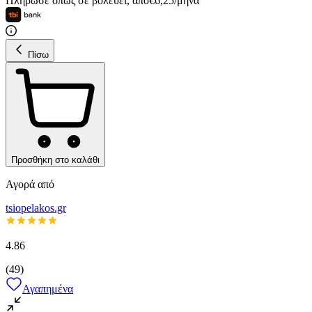
Πλήρωσε όπως σε βολεύει
,
από
€
6,25
/
μήνα
Πίσω
Προσθήκη στο καλάθι
Αγορά από
tsiopelakos.gr
4.86
(
49
)
Αγαπημένα