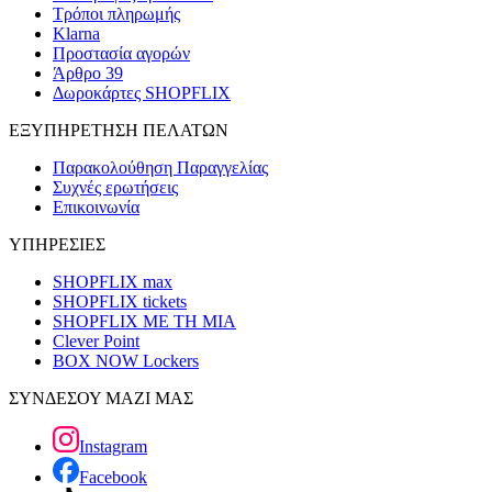
Τρόποι πληρωμής
Klarna
Προστασία αγορών
Άρθρο 39
Δωροκάρτες SHOPFLIX
ΕΞΥΠΗΡΕΤΗΣΗ ΠΕΛΑΤΩΝ
Παρακολούθηση Παραγγελίας
Συχνές ερωτήσεις
Επικοινωνία
ΥΠΗΡΕΣΙΕΣ
SHOPFLIX max
SHOPFLIX tickets
SHOPFLIX ΜΕ ΤΗ ΜΙΑ
Clever Point
BOX NOW Lockers
ΣΥΝΔΕΣΟΥ ΜΑΖΙ ΜΑΣ
Instagram
Facebook