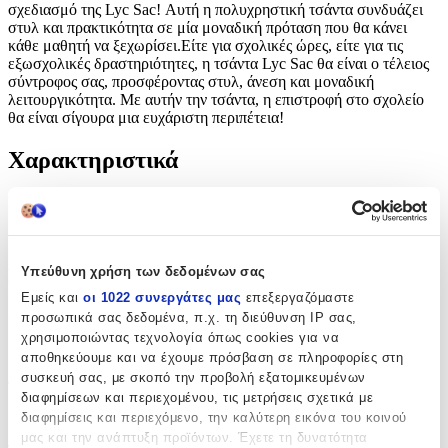
σχεδιασμό της Lyc Sac! Αυτή η πολυχρηστική τσάντα συνδυάζει
στυλ και πρακτικότητα σε μία μοναδική πρόταση που θα κάνει
κάθε μαθητή να ξεχωρίσει.Είτε για σχολικές ώρες, είτε για τις
εξωσχολικές δραστηριότητες, η τσάντα Lyc Sac θα είναι ο τέλειος
σύντροφος σας, προσφέροντας στυλ, άνεση και μοναδική
λειτουργικότητα. Με αυτήν την τσάντα, η επιστροφή στο σχολείο
θα είναι σίγουρα μια ευχάριστη περιπέτεια!
Χαρακτηριστικά
Κατασκευαστής
:
Lyc Sac
Υπεύθυνη χρήση των δεδομένων σας
Βασικά Χαρακτηριστικά
Εμείς και
οι 1022 συνεργάτες μας
επεξεργαζόμαστε
Χρώμα
:
προσωπικά σας δεδομένα, π.χ. τη διεύθυνση IP σας,
χρησιμοποιώντας τεχνολογία όπως cookies για να
Πράσινο
αποθηκεύουμε και να έχουμε πρόσβαση σε πληροφορίες στη
συσκευή σας, με σκοπό την προβολή εξατομικευμένων
Φύλο
:
διαφημίσεων και περιεχομένου, τις μετρήσεις σχετικά με
Unisex
διαφημίσεις και περιεχόμενο, την καλύτερη εικόνα του κοινού
μας και την ανάπτυξη προϊόντων. Έχετε τη δυνατότητα