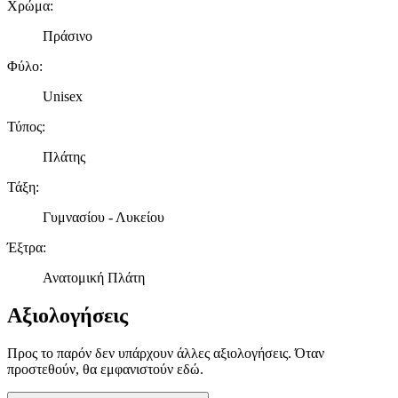
Χρώμα
:
στη συσκευή σας, με σκοπό την προβολή εξατομικευμένων
διαφημίσεων και περιεχομένου, τις μετρήσεις σχετικά με
Πράσινο
διαφημίσεις και περιεχόμενο, την καλύτερη εικόνα του κοινού
μας και την ανάπτυξη προϊόντων. Επίσης, κοινοποιούμε
Φύλο
:
πληροφορίες σχετικά με την από μέρους σας χρήση της
Unisex
τοποθεσίας μας στους συνεργάτες μέσων κοινωνικής
δικτύωσης, διαφημίσεων και ανάλυσης.
Τύπος
:
Πλάτης
Τάξη
:
Γυμνασίου - Λυκείου
Έξτρα
:
Ανατομική Πλάτη
Αξιολογήσεις
Προς το παρόν δεν υπάρχουν άλλες αξιολογήσεις. Όταν
προστεθούν, θα εμφανιστούν εδώ.