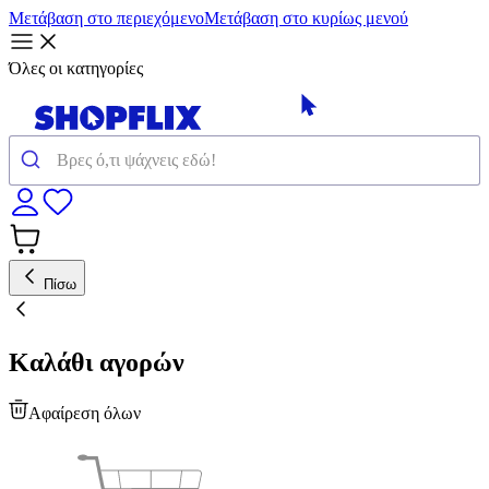
Μετάβαση στο περιεχόμενο
Μετάβαση στο κυρίως μενού
Όλες οι κατηγορίες
Πίσω
Καλάθι αγορών
Αφαίρεση όλων