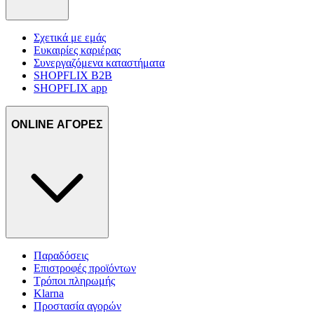
Σχετικά με εμάς
Ευκαιρίες καριέρας
Συνεργαζόμενα καταστήματα
SHOPFLIX B2B
SHOPFLIX app
ONLINE ΑΓΟΡΕΣ
Παραδόσεις
Επιστροφές προϊόντων
Τρόποι πληρωμής
Klarna
Προστασία αγορών