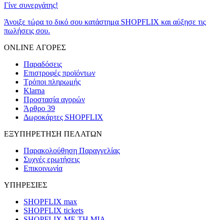
Γίνε συνεργάτης!
Άνοιξε τώρα το δικό σου κατάστημα SHOPFLIX και αύξησε τις
πωλήσεις σου.
ONLINE ΑΓΟΡΕΣ
Παραδόσεις
Επιστροφές προϊόντων
Τρόποι πληρωμής
Klarna
Προστασία αγορών
Άρθρο 39
Δωροκάρτες SHOPFLIX
ΕΞΥΠΗΡΕΤΗΣΗ ΠΕΛΑΤΩΝ
Παρακολούθηση Παραγγελίας
Συχνές ερωτήσεις
Επικοινωνία
ΥΠΗΡΕΣΙΕΣ
SHOPFLIX max
SHOPFLIX tickets
SHOPFLIX ΜΕ ΤΗ ΜΙΑ