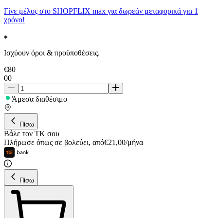
Γίνε μέλος στο SHOPFLIX max για δωρεάν μεταφορικά για 1
χρόνο!
Ισχύουν όροι & προϋποθέσεις.
€
80
00
Άμεσα διαθέσιμο
Πίσω
Βάλε τον ΤΚ σου
Πλήρωσε όπως σε βολεύει
,
από
€
21,00
/
μήνα
Πίσω