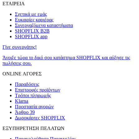
ΕΤΑΙΡΕΙΑ
Σχετικά με εμάς
Ευκαιρίες καριέρας
Συνεργαζόμενα καταστήματα
SHOPFLIX B2B
SHOPFLIX app
Γίνε συνεργάτης!
Άνοιξε τώρα το δικό σου κατάστημα SHOPFLIX και αύξησε τις
πωλήσεις σου.
ONLINE ΑΓΟΡΕΣ
Παραδόσεις
Επιστροφές προϊόντων
Τρόποι πληρωμής
Klarna
Προστασία αγορών
Άρθρο 39
Δωροκάρτες SHOPFLIX
ΕΞΥΠΗΡΕΤΗΣΗ ΠΕΛΑΤΩΝ
Παρακολούθηση Παραγγελίας