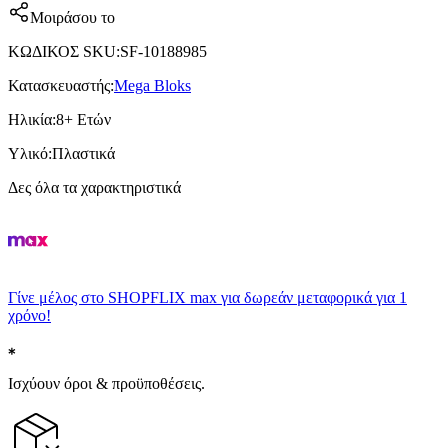
Μοιράσου το
ΚΩΔΙΚΟΣ SKU
:
SF-10188985
Κατασκευαστής
:
Mega Bloks
Ηλικία
:
8+ Ετών
Υλικό
:
Πλαστικά
Δες όλα τα χαρακτηριστικά
Γίνε μέλος στο SHOPFLIX max για δωρεάν μεταφορικά για 1
χρόνο!
Ισχύουν όροι & προϋποθέσεις.