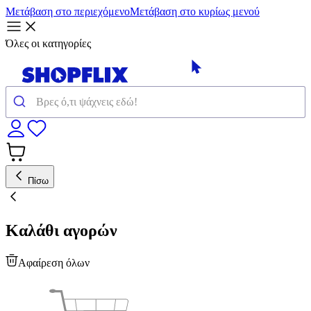
Μετάβαση στο περιεχόμενο
Μετάβαση στο κυρίως μενού
Όλες οι κατηγορίες
Πίσω
Καλάθι αγορών
Αφαίρεση όλων