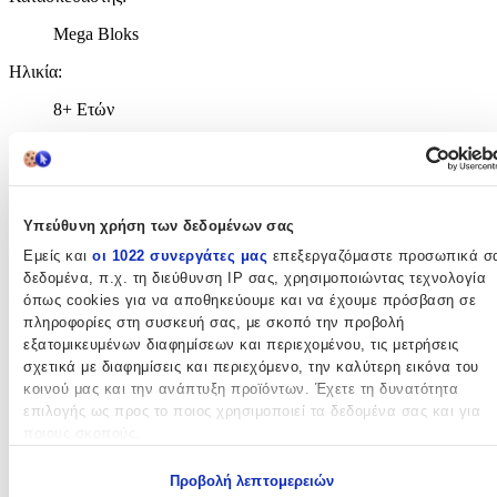
Mega Bloks
Ηλικία
:
8+ Ετών
Bristles
:
Όχι
Εκπαιδευτικά
:
Υπεύθυνη χρήση των δεδομένων σας
Εμείς και
οι 1022 συνεργάτες μας
επεξεργαζόμαστε προσωπικά σ
Όχι
δεδομένα, π.χ. τη διεύθυνση IP σας, χρησιμοποιώντας τεχνολογία
Αρίθμησης
:
όπως cookies για να αποθηκεύουμε και να έχουμε πρόσβαση σε
πληροφορίες στη συσκευή σας, με σκοπό την προβολή
Όχι
εξατομικευμένων διαφημίσεων και περιεχομένου, τις μετρήσεις
σχετικά με διαφημίσεις και περιεχόμενο, την καλύτερη εικόνα του
Κύβοι
:
κοινού μας και την ανάπτυξη προϊόντων. Έχετε τη δυνατότητα
Όχι
επιλογής ως προς το ποιος χρησιμοποιεί τα δεδομένα σας και για
ποιους σκοπούς.
Υλικό
:
Εάν μας επιτρέπετε, θα θέλαμε επίσης:
Προβολή λεπτομερειών
Πλαστικά