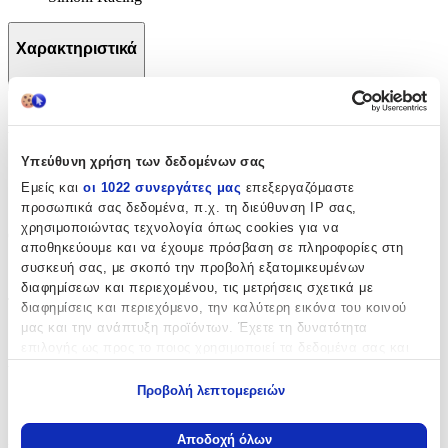
Χαρακτηριστικά
+
Χαρακτηριστικά
Υπεύθυνη χρήση των δεδομένων σας
με Κλειδαριά
:
Εμείς και
οι 1022 συνεργάτες μας
επεξεργαζόμαστε
Όχι
προσωπικά σας δεδομένα, π.χ. τη διεύθυνση IP σας,
χρησιμοποιώντας τεχνολογία όπως cookies για να
Θέμα
:
αποθηκεύουμε και να έχουμε πρόσβαση σε πληροφορίες στη
συσκευή σας, με σκοπό την προβολή εξατομικευμένων
Αυτοκίνητα
διαφημίσεων και περιεχομένου, τις μετρήσεις σχετικά με
Τύπος
:
διαφημίσεις και περιεχόμενο, την καλύτερη εικόνα του κοινού
μας και την ανάπτυξη προϊόντων. Έχετε τη δυνατότητα
Μπρελόκ
επιλογής ως προς το ποιος χρησιμοποιεί τα δεδομένα σας και
για ποιους σκοπούς.
Υλικό
:
Προβολή λεπτομερειών
Μεταλλικό
Εάν μας επιτρέπετε, θα θέλαμε επίσης:
Να συλλέξουμε πληροφορίες σχετικά με τη γεωγραφική
Χρώμα
:
Αποδοχή όλων