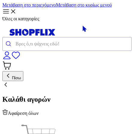
Μετάβαση στο περιεχόμενο
Μετάβαση στο κυρίως μενού
Όλες οι κατηγορίες
Πίσω
Καλάθι αγορών
Αφαίρεση όλων