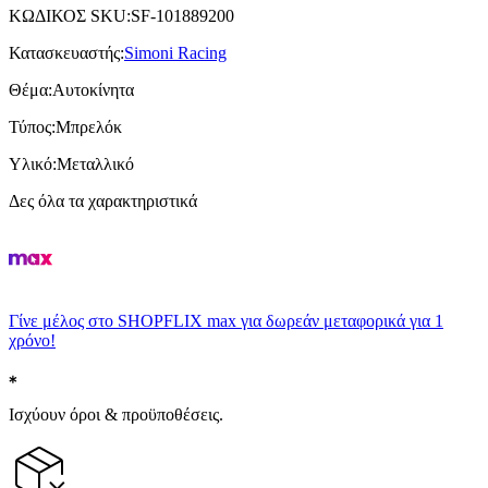
ΚΩΔΙΚΟΣ SKU
:
SF-101889200
Κατασκευαστής
:
Simoni Racing
Θέμα
:
Αυτοκίνητα
Τύπος
:
Μπρελόκ
Υλικό
:
Μεταλλικό
Δες όλα τα χαρακτηριστικά
Γίνε μέλος στο SHOPFLIX max για δωρεάν μεταφορικά για 1
χρόνο!
Ισχύουν όροι & προϋποθέσεις.