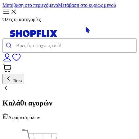
Μετάβαση στο περιεχόμενο
Μετάβαση στο κυρίως μενού
Όλες οι κατηγορίες
Πίσω
Καλάθι αγορών
Αφαίρεση όλων