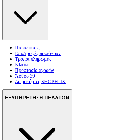
Παραδόσεις
Επιστροφές προϊόντων
Τρόποι πληρωμής
Klarna
Προστασία αγορών
Άρθρο 39
Δωροκάρτες SHOPFLIX
ΕΞΥΠΗΡΕΤΗΣΗ ΠΕΛΑΤΩΝ