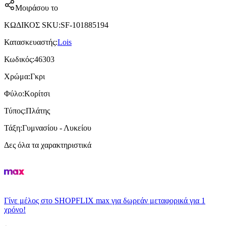
Μοιράσου το
ΚΩΔΙΚΟΣ SKU
:
SF-101885194
Κατασκευαστής
:
Lois
Κωδικός
:
46303
Χρώμα
:
Γκρι
Φύλο
:
Κορίτσι
Τύπος
:
Πλάτης
Τάξη
:
Γυμνασίου - Λυκείου
Δες όλα τα χαρακτηριστικά
Γίνε μέλος στο SHOPFLIX max για δωρεάν μεταφορικά για 1
χρόνο!