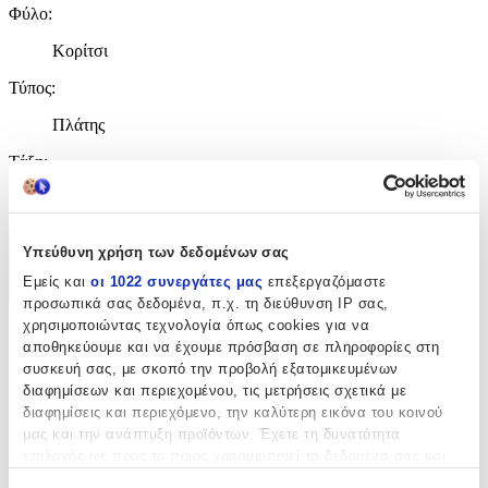
Φύλο
:
Κορίτσι
Τύπος
:
Πλάτης
Τάξη
:
Γυμνασίου - Λυκείου
Υπεύθυνη χρήση των δεδομένων σας
Χαρακτηριστικά
Εμείς και
οι 1022 συνεργάτες μας
επεξεργαζόμαστε
+
προσωπικά σας δεδομένα, π.χ. τη διεύθυνση IP σας,
χρησιμοποιώντας τεχνολογία όπως cookies για να
Χαρακτηριστικά
αποθηκεύουμε και να έχουμε πρόσβαση σε πληροφορίες στη
συσκευή σας, με σκοπό την προβολή εξατομικευμένων
Κατασκευαστής
:
διαφημίσεων και περιεχομένου, τις μετρήσεις σχετικά με
διαφημίσεις και περιεχόμενο, την καλύτερη εικόνα του κοινού
Lois
μας και την ανάπτυξη προϊόντων. Έχετε τη δυνατότητα
επιλογής ως προς το ποιος χρησιμοποιεί τα δεδομένα σας και
Βασικά Χαρακτηριστικά
για ποιους σκοπούς.