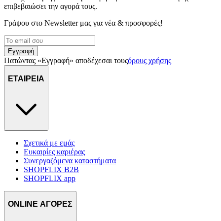
διαφημίσεις και περιεχόμενο, την καλύτερη εικόνα του κοινού
επιβεβαιώσει την αγορά τους.
μας και την ανάπτυξη προϊόντων. Επίσης, κοινοποιούμε
Γράψου στο Νewsletter μας για νέα & προσφορές!
πληροφορίες σχετικά με την από μέρους σας χρήση της
τοποθεσίας μας στους συνεργάτες μέσων κοινωνικής
δικτύωσης, διαφημίσεων και ανάλυσης.
Εγγραφή
Πατώντας «Εγγραφή» αποδέχεσαι τους
όρους χρήσης
ΕΤΑΙΡΕΙΑ
Σχετικά με εμάς
Ευκαιρίες καριέρας
Συνεργαζόμενα καταστήματα
SHOPFLIX B2B
SHOPFLIX app
ONLINE ΑΓΟΡΕΣ