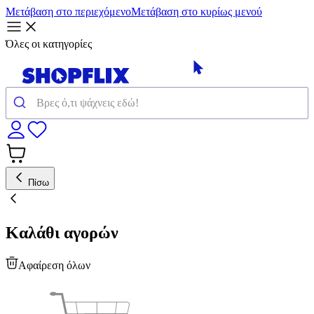
Μετάβαση στο περιεχόμενο
Μετάβαση στο κυρίως μενού
Όλες οι κατηγορίες
Πίσω
Καλάθι αγορών
Αφαίρεση όλων