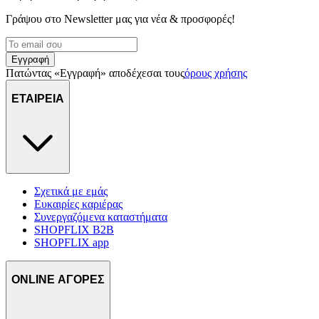
διαφημίσεις και περιεχόμενο, την καλύτερη εικόνα του κοινού
Γράψου στο Νewsletter μας για νέα & προσφορές!
μας και την ανάπτυξη προϊόντων. Επίσης, κοινοποιούμε
πληροφορίες σχετικά με την από μέρους σας χρήση της
τοποθεσίας μας στους συνεργάτες μέσων κοινωνικής
Εγγραφή
δικτύωσης, διαφημίσεων και ανάλυσης.
Πατώντας «Εγγραφή» αποδέχεσαι τους
όρους χρήσης
ΕΤΑΙΡΕΙΑ
Σχετικά με εμάς
Ευκαιρίες καριέρας
Συνεργαζόμενα καταστήματα
SHOPFLIX B2B
SHOPFLIX app
ONLINE ΑΓΟΡΕΣ