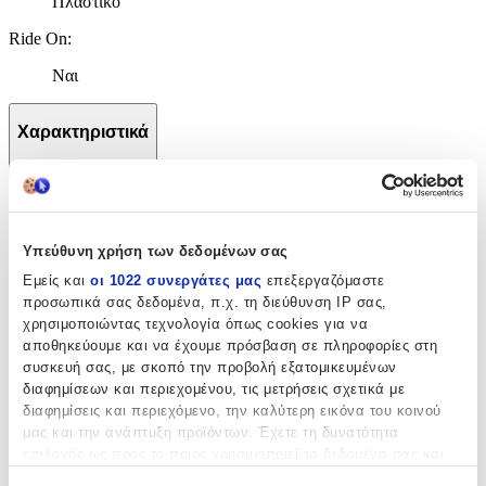
Πλαστικό
Ride On
:
Ναι
Χαρακτηριστικά
+
Χαρακτηριστικά
Υπεύθυνη χρήση των δεδομένων σας
Κατασκευαστής
:
Εμείς και
οι 1022 συνεργάτες μας
επεξεργαζόμαστε
Polesie
προσωπικά σας δεδομένα, π.χ. τη διεύθυνση IP σας,
χρησιμοποιώντας τεχνολογία όπως cookies για να
Ηλικία
:
αποθηκεύουμε και να έχουμε πρόσβαση σε πληροφορίες στη
συσκευή σας, με σκοπό την προβολή εξατομικευμένων
2+ Ετών
διαφημίσεων και περιεχομένου, τις μετρήσεις σχετικά με
Χρώμα
:
διαφημίσεις και περιεχόμενο, την καλύτερη εικόνα του κοινού
μας και την ανάπτυξη προϊόντων. Έχετε τη δυνατότητα
Κόκκινο
επιλογής ως προς το ποιος χρησιμοποιεί τα δεδομένα σας και
για ποιους σκοπούς.
Αυτοκινητάκια
: