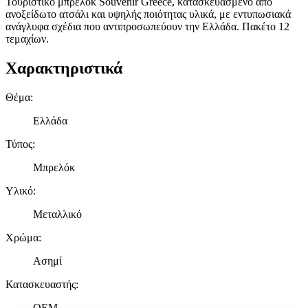
Τουριστικό μπρελόκ Souvenir Greece, κατασκευασμένο από
ανοξείδωτο ατσάλι και υψηλής ποιότητας υλικά, με εντυπωσιακά
ανάγλυφα σχέδια που αντιπροσωπεύουν την Ελλάδα. Πακέτο 12
τεμαχίων.
Χαρακτηριστικά
Θέμα
:
Ελλάδα
Τύπος
:
Μπρελόκ
Υλικό
:
Μεταλλικό
Χρώμα
:
Ασημί
Κατασκευαστής
:
OEM