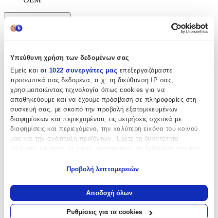
Χαρακτηριστικά
+
Υπεύθυνη χρήση των δεδομένων σας
Χαρακτηριστικά
Εμείς και
οι 1022 συνεργάτες μας
επεξεργαζόμαστε
προσωπικά σας δεδομένα, π.χ. τη διεύθυνση IP σας,
Θέμα
:
χρησιμοποιώντας τεχνολογία όπως cookies για να
Ελλάδα
αποθηκεύουμε και να έχουμε πρόσβαση σε πληροφορίες στη
συσκευή σας, με σκοπό την προβολή εξατομικευμένων
Τύπος
:
διαφημίσεων και περιεχομένου, τις μετρήσεις σχετικά με
διαφημίσεις και περιεχόμενο, την καλύτερη εικόνα του κοινού
Μπρελόκ
μας και την ανάπτυξη προϊόντων. Έχετε τη δυνατότητα
επιλογής ως προς το ποιος χρησιμοποιεί τα δεδομένα σας και
Υλικό
:
για ποιους σκοπούς.
Μεταλλικό
Προβολή λεπτομερειών
Εάν μας επιτρέπετε, θα θέλαμε επίσης:
Χρώμα
:
Να συλλέξουμε πληροφορίες σχετικά με τη γεωγραφική
Αποδοχή όλων
Ασημί
σας τοποθεσία, οι οποίες μπορεί να είναι ακριβείς σε
απόσταση μερικών μέτρων
Ρυθμίσεις για τα cookies
Κατασκευαστής
:
Να αναγνωρίσουμε τη συσκευή σας σαρώνοντας ενεργά