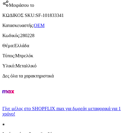
Μοιράσου το
ΚΩΔΙΚΟΣ SKU
:
SF-101833341
Κατασκευαστής
:
OEM
Κωδικός
:
280228
Θέμα
:
Ελλάδα
Τύπος
:
Μπρελόκ
Υλικό
:
Μεταλλικό
Δες όλα τα χαρακτηριστικά
Γίνε μέλος στο SHOPFLIX max για δωρεάν μεταφορικά για 1
χρόνο!