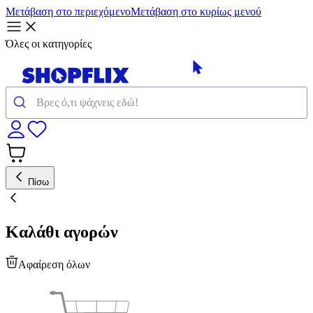
Μετάβαση στο περιεχόμενο
Μετάβαση στο κυρίως μενού
Όλες οι κατηγορίες
Πίσω
Καλάθι αγορών
Αφαίρεση όλων