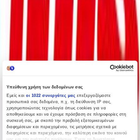
Άμεσα διαθέσιμο
Βάλε τον ΤΚ σου για να μάθεις εκτιμώμενο κόστος και
ημερομηνία παράδοσης
Πίσω
€
13
54
Υπεύθυνη χρήση των δεδομένων σας
Προσθήκη στο καλάθι
Εμείς και
οι 1022 συνεργάτες μας
επεξεργαζόμαστε
LAGO
προσωπικά σας δεδομένα, π.χ. τη διεύθυνση IP σας,
χρησιμοποιώντας τεχνολογία όπως cookies για να
αποθηκεύουμε και να έχουμε πρόσβαση σε πληροφορίες στη
4.38
συσκευή σας, με σκοπό την προβολή εξατομικευμένων
διαφημίσεων και περιεχομένου, τις μετρήσεις σχετικά με
(
206
)
διαφημίσεις και περιεχόμενο, την καλύτερη εικόνα του κοινού
Παράδοση 4-9 ημέρες
μας και την ανάπτυξη προϊόντων. Έχετε τη δυνατότητα