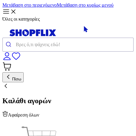
Μετάβαση στο περιεχόμενο
Μετάβαση στο κυρίως μενού
Όλες οι κατηγορίες
Πίσω
Καλάθι αγορών
Αφαίρεση όλων