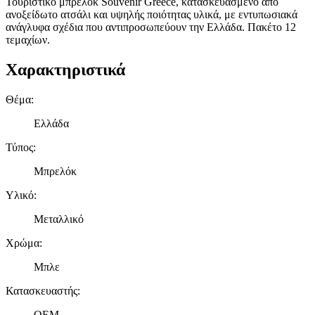
Τουριστικό μπρελόκ Souvenir Greece, κατασκευασμένο από
ανοξείδωτο ατσάλι και υψηλής ποιότητας υλικά, με εντυπωσιακά
ανάγλυφα σχέδια που αντιπροσωπεύουν την Ελλάδα. Πακέτο 12
τεμαχίων.
Χαρακτηριστικά
Θέμα
:
Ελλάδα
Τύπος
:
Μπρελόκ
Υλικό
:
Μεταλλικό
Χρώμα
:
Mπλε
Κατασκευαστής
:
OEM