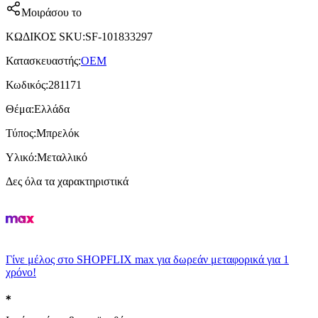
Μοιράσου το
ΚΩΔΙΚΟΣ SKU
:
SF-101833297
Κατασκευαστής
:
OEM
Κωδικός
:
281171
Θέμα
:
Ελλάδα
Τύπος
:
Μπρελόκ
Υλικό
:
Μεταλλικό
Δες όλα τα χαρακτηριστικά
Γίνε μέλος στο SHOPFLIX max για δωρεάν μεταφορικά για 1
χρόνο!