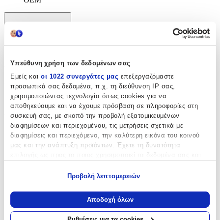
Χαρακτηριστικά
+
Χαρακτηριστικά
Υπεύθυνη χρήση των δεδομένων σας
Εμείς και
οι 1022 συνεργάτες μας
επεξεργαζόμαστε
Θέμα
:
προσωπικά σας δεδομένα, π.χ. τη διεύθυνση IP σας,
χρησιμοποιώντας τεχνολογία όπως cookies για να
Ελλάδα
αποθηκεύουμε και να έχουμε πρόσβαση σε πληροφορίες στη
συσκευή σας, με σκοπό την προβολή εξατομικευμένων
Τύπος
:
διαφημίσεων και περιεχομένου, τις μετρήσεις σχετικά με
Μπρελόκ
διαφημίσεις και περιεχόμενο, την καλύτερη εικόνα του κοινού
μας και την ανάπτυξη προϊόντων. Έχετε τη δυνατότητα
Υλικό
:
επιλογής ως προς το ποιος χρησιμοποιεί τα δεδομένα σας και
για ποιους σκοπούς.
Μεταλλικό
Προβολή λεπτομερειών
Χρώμα
:
Εάν μας επιτρέπετε, θα θέλαμε επίσης:
Να συλλέξουμε πληροφορίες σχετικά με τη γεωγραφική
Αποδοχή όλων
Mπλε
σας τοποθεσία, οι οποίες μπορεί να είναι ακριβείς σε
απόσταση μερικών μέτρων
Κατασκευαστής
:
Ρυθμίσεις για τα cookies