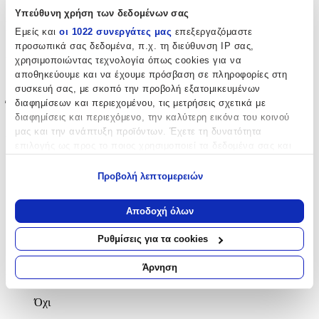
Υπεύθυνη χρήση των δεδομένων σας
Βασικά Χαρακτηριστικά
Εμείς και
οι 1022 συνεργάτες μας
επεξεργαζόμαστε
προσωπικά σας δεδομένα, π.χ. τη διεύθυνση IP σας,
Χρώμα
:
χρησιμοποιώντας τεχνολογία όπως cookies για να
αποθηκεύουμε και να έχουμε πρόσβαση σε πληροφορίες στη
Γκρι
συσκευή σας, με σκοπό την προβολή εξατομικευμένων
διαφημίσεων και περιεχομένου, τις μετρήσεις σχετικά με
Έξτρα Χαρακτηριστικά
διαφημίσεις και περιεχόμενο, την καλύτερη εικόνα του κοινού
μας και την ανάπτυξη προϊόντων. Έχετε τη δυνατότητα
Ανάγλυφο
:
επιλογής ως προς το ποιος χρησιμοποιεί τα δεδομένα σας και
Όχι
για ποιους σκοπούς.
Προβολή λεπτομερειών
Χαλάκι Δραστηριοτήτων
:
Εάν μας επιτρέπετε, θα θέλαμε επίσης:
Όχι
Να συλλέξουμε πληροφορίες σχετικά με τη γεωγραφική
Αποδοχή όλων
σας τοποθεσία, οι οποίες μπορεί να είναι ακριβείς σε
Ισοθερμικό
:
απόσταση μερικών μέτρων
Ρυθμίσεις για τα cookies
Να αναγνωρίσουμε τη συσκευή σας σαρώνοντας ενεργά
Όχι
για συγκεκριμένα χαρακτηριστικά (δακτυλικό αποτύπωμα)
Άρνηση
Στρογγυλό
:
Μάθετε περισσότερα σχετικά με τον τρόπο επεξεργασίας των
προσωπικών σας δεδομένων και καθορίστε τις προτιμήσεις σας
Όχι
στην
ενότητα “Λεπτομέρειες”
. Μπορείτε να αλλάξετε ή να