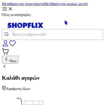
Μετάβαση στο περιεχόμενο
Μετάβαση στο κυρίως μενού
Όλες οι κατηγορίες
Πίσω
Καλάθι αγορών
Αφαίρεση όλων