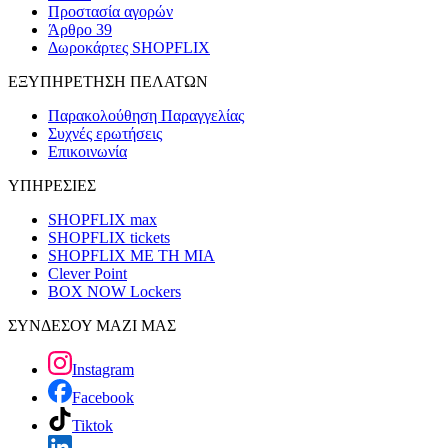
Προστασία αγορών
Άρθρο 39
Δωροκάρτες SHOPFLIX
ΕΞΥΠΗΡΕΤΗΣΗ ΠΕΛΑΤΩΝ
Παρακολούθηση Παραγγελίας
Συχνές ερωτήσεις
Επικοινωνία
ΥΠΗΡΕΣΙΕΣ
SHOPFLIX max
SHOPFLIX tickets
SHOPFLIX ΜΕ ΤΗ ΜΙΑ
Clever Point
BOX NOW Lockers
ΣΥΝΔΕΣΟΥ ΜΑΖΙ ΜΑΣ
Instagram
Facebook
Tiktok