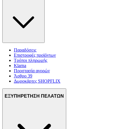
Παραδόσεις
Επιστροφές προϊόντων
Τρόποι πληρωμής
Klarna
Προστασία αγορών
Άρθρο 39
Δωροκάρτες SHOPFLIX
ΕΞΥΠΗΡΕΤΗΣΗ ΠΕΛΑΤΩΝ